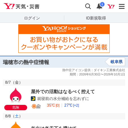
Yahoo!天気・災害
検索
通知
i
ログイン
ID新規取得
瑞穂市の熱中症情報
岐阜県
8/7（
金
）
屋外での活動はなるべく控えて
就寝前の水分補給を忘れずに
35℃
27℃
[0]
[+2]
危険
8/8（
土
）