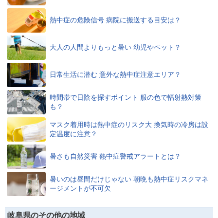
熱中症の危険信号 病院に搬送する目安は？
大人の人間よりもっと暑い 幼児やペット？
日常生活に潜む 意外な熱中症注意エリア？
時間帯で日陰を探すポイント 服の色で輻射熱対策
も？
マスク着用時は熱中症のリスク大 換気時の冷房は設
定温度に注意？
暑さも自然災害 熱中症警戒アラートとは？
暑いのは昼間だけじゃない 朝晩も熱中症リスクマネ
ージメントが不可欠
岐阜県のその他の地域