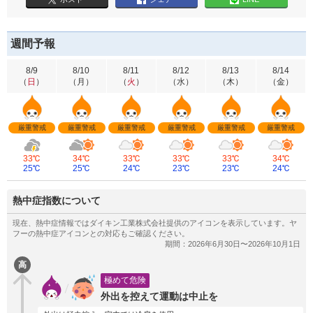
週間予報
8/9
8/10
8/11
8/12
8/13
8/14
（
日
）
（
月
）
（
火
）
（
水
）
（
木
）
（
金
）
厳重警戒
厳重警戒
厳重警戒
厳重警戒
厳重警戒
厳重警戒
33℃
34℃
33℃
33℃
33℃
34℃
25℃
25℃
24℃
23℃
23℃
24℃
熱中症指数について
高
極めて危険
外出を控えて運動は中止を