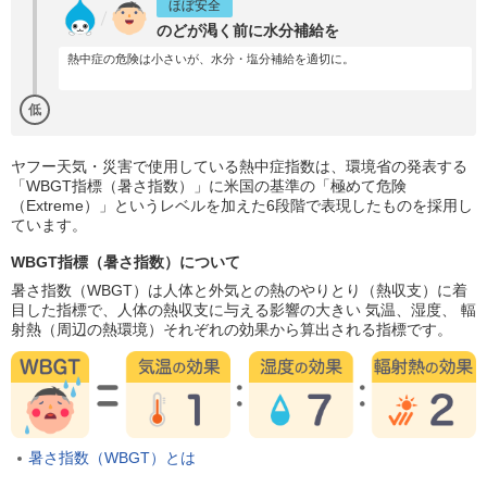
ほぼ安全
のどが渇く前に水分補給を
熱中症の危険は小さいが、水分・塩分補給を適切に。
低
ヤフー天気・災害で使用している熱中症指数は、環境省の発表する
「WBGT指標（暑さ指数）」に米国の基準の「極めて危険
（Extreme）」というレベルを加えた6段階で表現したものを採用し
ています。
WBGT指標（暑さ指数）について
暑さ指数（WBGT）は人体と外気との熱のやりとり（熱収支）に着
目した指標で、人体の熱収支に与える影響の大きい 気温、湿度、 輻
射熱（周辺の熱環境）それぞれの効果から算出される指標です。
暑さ指数（WBGT）とは