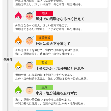
外出は極力控え、室内では冷房を使用。
運動は中止し、涼しい場所で十分な水分・塩分補給を。
危険
屋外での活動はなるべく控えて
外出はなるべく控え、涼しい室内で過ごす。
運動はできるだけ中止し、こまめな水分・塩分補給を。
厳重警戒
外出は炎天下を避けて
外出は炎天下を避けて、室内では冷房を適切に使用。
激しい運動は控え、適宜水分・塩分を補給する。
危険度
警戒
十分な水分・塩分補給と休息を
運動や激しい作業の際は定期的に十分な休息を。
水分・塩分補給を意識し、激しい運動は30分を目処に休憩。
注意
水分・塩分補給を忘れずに
激しい運動や重労働では熱中症の危険がある。
体調の変化に注意し、運動の合間には水分・塩分補給を。