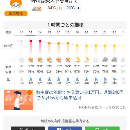
外出は炎天下を避けて
34℃
26℃
[-1]
[-1]
厳重警戒
１時間ごとの推移
10
時刻
11
12
13
14
15
16
17
18
19
20
21
22
23
熱中症
32
33
34
33
33
33
33
32
31
30
29
29
28
28
℃
℃
℃
℃
℃
℃
℃
℃
℃
℃
℃
℃
℃
℃
気温
65
60
60
61
60
61
62
64
67
71
73
76
78
79
%
%
%
%
%
%
%
%
%
%
%
%
%
%
湿度
風
4
m
5
m
5
m
4
m
5
m
6
m
6
m
6
m
5
m
4
m
4
m
3
m
3
m
2
m
熱中症の治療でお見舞い金1万円。月額240円
でPayPayから即申込可
PayPay保険サービス株式会社
瑞穂市の熱中症情報を共有する
ポスト
シェア
LINE