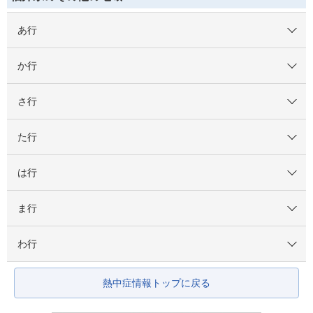
あ行
か行
さ行
た行
は行
ま行
わ行
熱中症情報トップに戻る