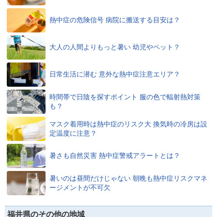
熱中症の危険信号 病院に搬送する目安は？
大人の人間よりもっと暑い 幼児やペット？
日常生活に潜む 意外な熱中症注意エリア？
時間帯で日陰を探すポイント 服の色で輻射熱対策
も？
マスク着用時は熱中症のリスク大 換気時の冷房は設
定温度に注意？
暑さも自然災害 熱中症警戒アラートとは？
暑いのは昼間だけじゃない 朝晩も熱中症リスクマネ
ージメントが不可欠
福井県のその他の地域