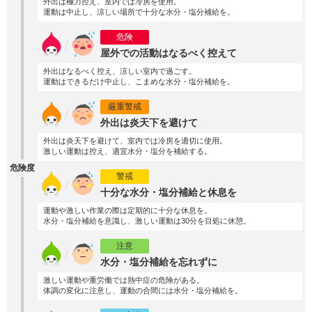
外出は極力控え、室内では冷房を使用。
運動は中止し、涼しい場所で十分な水分・塩分補給を。
危険
屋外での活動はなるべく控えて
外出はなるべく控え、涼しい室内で過ごす。
運動はできるだけ中止し、こまめな水分・塩分補給を。
厳重警戒
外出は炎天下を避けて
外出は炎天下を避けて、室内では冷房を適切に使用。
激しい運動は控え、適宜水分・塩分を補給する。
危険度
警戒
十分な水分・塩分補給と休息を
運動や激しい作業の際は定期的に十分な休息を。
水分・塩分補給を意識し、激しい運動は30分を目処に休憩。
注意
水分・塩分補給を忘れずに
激しい運動や重労働では熱中症の危険がある。
体調の変化に注意し、運動の合間には水分・塩分補給を。