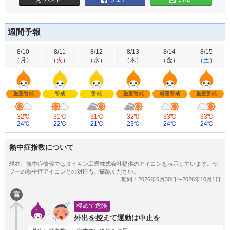
週間予報
8/10
8/11
8/12
8/13
8/14
8/15
（
月
）
（
火
）
（
水
）
（
木
）
（
金
）
（
土
）
厳重警戒
警戒
警戒
厳重警戒
厳重警戒
厳重警戒
32℃
31℃
31℃
32℃
33℃
33℃
24℃
22℃
21℃
23℃
24℃
24℃
熱中症指数について
高
極めて危険
外出を控えて運動は中止を