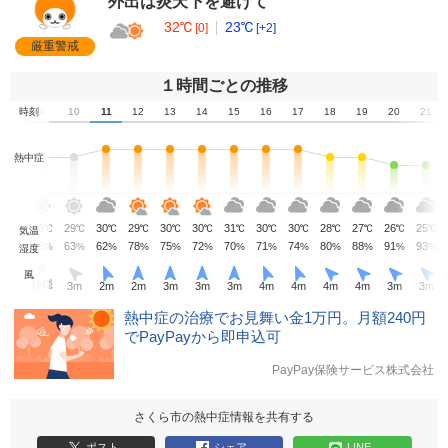
外出は炎天下を避けて
32℃
23℃
[0]
[+2]
厳重警戒
１時間ごとの推移
8
時刻
9
10
11
12
13
14
15
16
17
18
19
20
21
熱中症
26
28
29
30
29
30
30
31
30
30
28
27
26
25
℃
℃
℃
℃
℃
℃
℃
℃
℃
℃
℃
℃
℃
℃
気温
79
66
63
62
78
75
72
70
71
74
80
88
91
93
%
%
%
%
%
%
%
%
%
%
%
%
%
%
湿度
風
静穏
1
m
3
m
2
m
2
m
3
m
3
m
3
m
4
m
4
m
4
m
4
m
3
m
3
m
熱中症の治療でお見舞い金1万円。月額240円
でPayPayから即申込可
PayPay保険サービス株式会社
さくら市の熱中症情報を共有する
ポスト
シェア
LINE