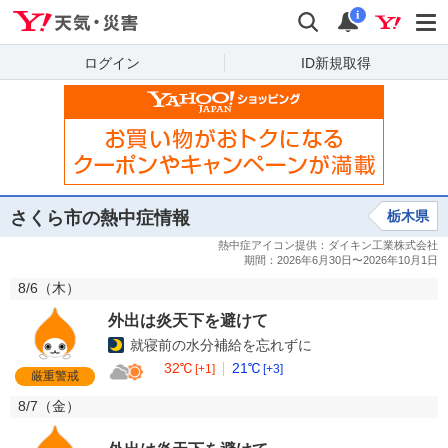
Yahoo!天気・災害
検索
通知
i
ログイン
ID新規取得
さくら市の熱中症情報
栃木県
8/6（
木
）
外出は炎天下を避けて
就寝前の水分補給を忘れずに
32℃
21℃
[+1]
[+3]
厳重警戒
8/7（
金
）