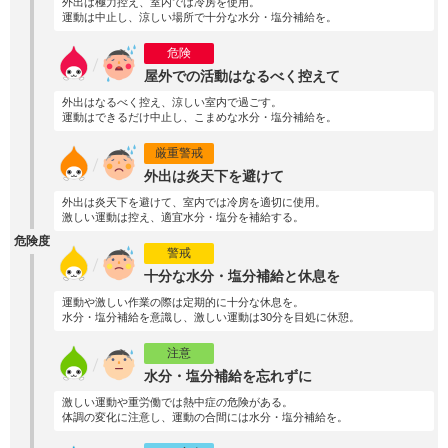
外出は極力控え、室内では冷房を使用。
運動は中止し、涼しい場所で十分な水分・塩分補給を。
危険
屋外での活動はなるべく控えて
外出はなるべく控え、涼しい室内で過ごす。
運動はできるだけ中止し、こまめな水分・塩分補給を。
厳重警戒
外出は炎天下を避けて
外出は炎天下を避けて、室内では冷房を適切に使用。
激しい運動は控え、適宜水分・塩分を補給する。
危険度
警戒
十分な水分・塩分補給と休息を
運動や激しい作業の際は定期的に十分な休息を。
水分・塩分補給を意識し、激しい運動は30分を目処に休憩。
注意
水分・塩分補給を忘れずに
激しい運動や重労働では熱中症の危険がある。
体調の変化に注意し、運動の合間には水分・塩分補給を。