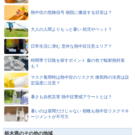
熱中症の危険信号 病院に搬送する目安は？
大人の人間よりもっと暑い 幼児やペット？
日常生活に潜む 意外な熱中症注意エリア？
時間帯で日陰を探すポイント 服の色で輻射熱対策
も？
マスク着用時は熱中症のリスク大 換気時の冷房は設
定温度に注意？
暑さも自然災害 熱中症警戒アラートとは？
暑いのは昼間だけじゃない 朝晩も熱中症リスクマネ
ージメントが不可欠
栃木県のその他の地域