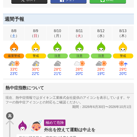
週間予報
8/8
8/9
8/10
8/11
8/12
8/13
（
土
）
（
日
）
（
月
）
（
火
）
（
水
）
（
木
）
厳重警戒
警戒
注意
注意
注意
警戒
33℃
30℃
28℃
28℃
28℃
29℃
23℃
22℃
21℃
20℃
19℃
20℃
熱中症指数について
高
極めて危険
外出を控えて運動は中止を