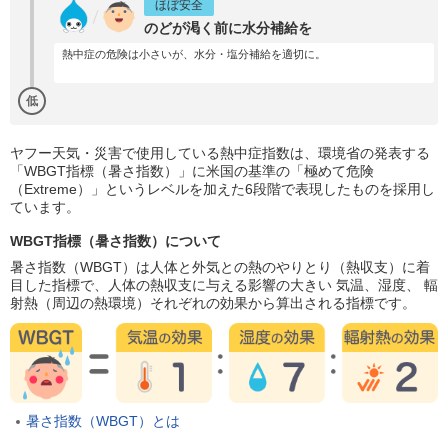
ほぼ安全
のどが渇く前に水分補給を
熱中症の危険は小さいが、水分・塩分補給を適切に。
低
ヤフー天気・災害で使用している熱中症指数は、環境省の発表する
「WBGT指標（暑さ指数）」に米国の基準の「極めて危険
（Extreme）」というレベルを加えた6段階で表現したものを採用し
ています。
WBGT指標（暑さ指数）について
暑さ指数（WBGT）は人体と外気との熱のやりとり（熱収支）に着
目した指標で、人体の熱収支に与える影響の大きい 気温、湿度、 輻
射熱（周辺の熱環境）それぞれの効果から算出される指標です。
暑さ指数（WBGT）とは