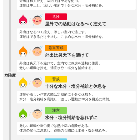
外出は極力控え、室内では冷房を使用。
運動は中止し、涼しい場所で十分な水分・塩分補給を。
危険
屋外での活動はなるべく控えて
外出はなるべく控え、涼しい室内で過ごす。
運動はできるだけ中止し、こまめな水分・塩分補給を。
厳重警戒
外出は炎天下を避けて
外出は炎天下を避けて、室内では冷房を適切に使用。
激しい運動は控え、適宜水分・塩分を補給する。
危険度
警戒
十分な水分・塩分補給と休息を
運動や激しい作業の際は定期的に十分な休息を。
水分・塩分補給を意識し、激しい運動は30分を目処に休憩。
注意
水分・塩分補給を忘れずに
激しい運動や重労働では熱中症の危険がある。
体調の変化に注意し、運動の合間には水分・塩分補給を。