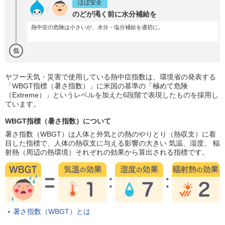
ほぼ安全
のどが渇く前に水分補給を
熱中症の危険は小さいが、水分・塩分補給を適切に。
低
ヤフー天気・災害で使用している熱中症指数は、環境省の発表する
「WBGT指標（暑さ指数）」に米国の基準の「極めて危険
（Extreme）」というレベルを加えた6段階で表現したものを採用し
ています。
WBGT指標（暑さ指数）について
暑さ指数（WBGT）は人体と外気との熱のやりとり（熱収支）に着
目した指標で、人体の熱収支に与える影響の大きい 気温、湿度、 輻
射熱（周辺の熱環境）それぞれの効果から算出される指標です。
暑さ指数（WBGT）とは