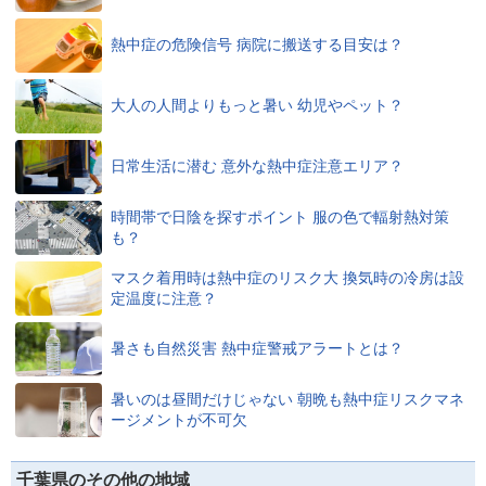
熱中症の危険信号 病院に搬送する目安は？
大人の人間よりもっと暑い 幼児やペット？
日常生活に潜む 意外な熱中症注意エリア？
時間帯で日陰を探すポイント 服の色で輻射熱対策
も？
マスク着用時は熱中症のリスク大 換気時の冷房は設
定温度に注意？
暑さも自然災害 熱中症警戒アラートとは？
暑いのは昼間だけじゃない 朝晩も熱中症リスクマネ
ージメントが不可欠
千葉県のその他の地域