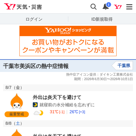
Yahoo!天気・災害
検索
通知
i
ログイン
ID新規取得
千葉市美浜区の熱中症情報
千葉県
8/7（
金
）
外出は炎天下を避けて
就寝前の水分補給を忘れずに
31℃
26℃
[-1]
[+3]
厳重警戒
8/8（
土
）