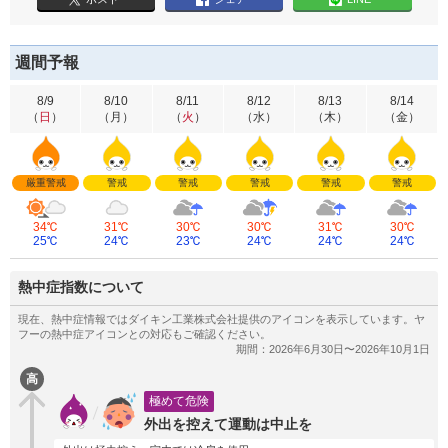
週間予報
8/9
8/10
8/11
8/12
8/13
8/14
（
日
）
（
月
）
（
火
）
（
水
）
（
木
）
（
金
）
厳重警戒
警戒
警戒
警戒
警戒
警戒
34℃
31℃
30℃
30℃
31℃
30℃
25℃
24℃
23℃
24℃
24℃
24℃
熱中症指数について
高
極めて危険
外出を控えて運動は中止を