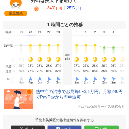
外出は炎天下を避けて
34℃
25℃
[+3]
[-1]
厳重警戒
１時間ごとの推移
17
時刻
18
19
20
21
22
23
0
1
2
3
4
5
熱中症
8/8
(土)
30
29
29
28
28
28
27
27
27
26
26
26
26
℃
℃
℃
℃
℃
℃
℃
℃
℃
℃
℃
℃
℃
気温
74
74
76
77
79
81
82
82
84
85
85
86
85
%
%
%
%
%
%
%
%
%
%
%
%
%
湿度
風
4
m
4
m
4
m
4
m
3
m
3
m
3
m
2
m
2
m
2
m
2
m
2
m
2
m
熱中症の治療でお見舞い金1万円。月額240円
でPayPayから即申込可
PayPay保険サービス株式会社
千葉市美浜区の熱中症情報を共有する
ポスト
シェア
LINE