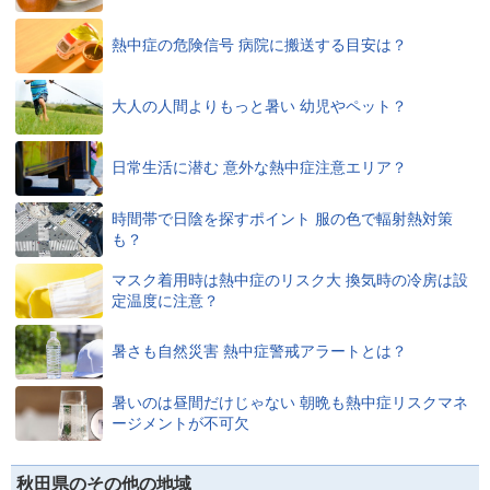
熱中症の危険信号 病院に搬送する目安は？
大人の人間よりもっと暑い 幼児やペット？
日常生活に潜む 意外な熱中症注意エリア？
時間帯で日陰を探すポイント 服の色で輻射熱対策
も？
マスク着用時は熱中症のリスク大 換気時の冷房は設
定温度に注意？
暑さも自然災害 熱中症警戒アラートとは？
暑いのは昼間だけじゃない 朝晩も熱中症リスクマネ
ージメントが不可欠
秋田県のその他の地域