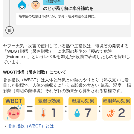
ほぼ安全
のどが渇く前に水分補給を
熱中症の危険は小さいが、水分・塩分補給を適切に。
低
ヤフー天気・災害で使用している熱中症指数は、環境省の発表する
「WBGT指標（暑さ指数）」に米国の基準の「極めて危険
（Extreme）」というレベルを加えた6段階で表現したものを採用し
ています。
WBGT指標（暑さ指数）について
暑さ指数（WBGT）は人体と外気との熱のやりとり（熱収支）に着
目した指標で、人体の熱収支に与える影響の大きい 気温、湿度、 輻
射熱（周辺の熱環境）それぞれの効果から算出される指標です。
暑さ指数（WBGT）とは