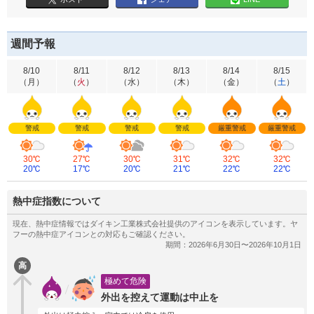
週間予報
8/10
8/11
8/12
8/13
8/14
8/15
（
月
）
（
火
）
（
水
）
（
木
）
（
金
）
（
土
）
警戒
警戒
警戒
警戒
厳重警戒
厳重警戒
30℃
27℃
30℃
31℃
32℃
32℃
20℃
17℃
20℃
21℃
22℃
22℃
熱中症指数について
高
極めて危険
外出を控えて運動は中止を