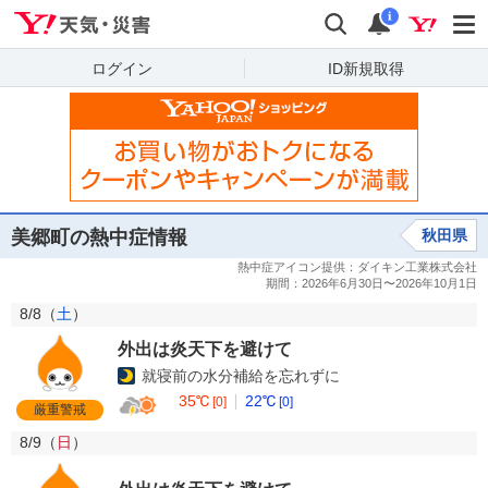
Yahoo!天気・災害
検索
通知
i
ログイン
ID新規取得
美郷町の熱中症情報
秋田県
8/8（
土
）
外出は炎天下を避けて
就寝前の水分補給を忘れずに
35℃
22℃
[0]
[0]
厳重警戒
8/9（
日
）