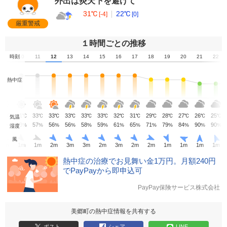
外出は炎天下を避けて
31℃
22℃
[-4]
[0]
厳重警戒
１時間ごとの推移
9
時刻
10
11
12
13
14
15
16
17
18
19
20
21
22
熱中症
29
31
33
33
33
33
33
32
31
29
28
27
26
25
℃
℃
℃
℃
℃
℃
℃
℃
℃
℃
℃
℃
℃
℃
気温
70
63
57
56
56
58
59
61
65
71
79
84
90
90
%
%
%
%
%
%
%
%
%
%
%
%
%
%
湿度
風
1
m
1
m
1
m
2
m
3
m
3
m
2
m
3
m
2
m
2
m
1
m
1
m
1
m
1
m
熱中症の治療でお見舞い金1万円。月額240円
でPayPayから即申込可
PayPay保険サービス株式会社
美郷町の熱中症情報を共有する
ポスト
シェア
LINE