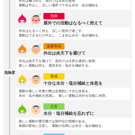
外出は極力控え、室内では冷房を使用。
運動は中止し、涼しい場所で十分な水分・塩分補給を。
危険
屋外での活動はなるべく控えて
外出はなるべく控え、涼しい室内で過ごす。
運動はできるだけ中止し、こまめな水分・塩分補給を。
厳重警戒
外出は炎天下を避けて
外出は炎天下を避けて、室内では冷房を適切に使用。
激しい運動は控え、適宜水分・塩分を補給する。
危険度
警戒
十分な水分・塩分補給と休息を
運動や激しい作業の際は定期的に十分な休息を。
水分・塩分補給を意識し、激しい運動は30分を目処に休憩。
注意
水分・塩分補給を忘れずに
激しい運動や重労働では熱中症の危険がある。
体調の変化に注意し、運動の合間には水分・塩分補給を。