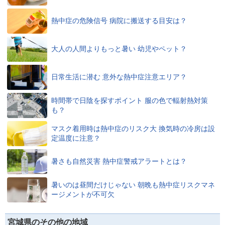
熱中症の危険信号 病院に搬送する目安は？
大人の人間よりもっと暑い 幼児やペット？
日常生活に潜む 意外な熱中症注意エリア？
時間帯で日陰を探すポイント 服の色で輻射熱対策
も？
マスク着用時は熱中症のリスク大 換気時の冷房は設
定温度に注意？
暑さも自然災害 熱中症警戒アラートとは？
暑いのは昼間だけじゃない 朝晩も熱中症リスクマネ
ージメントが不可欠
宮城県のその他の地域