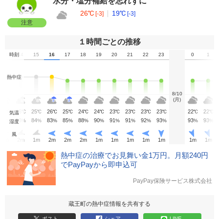
水分・塩分補給を忘れずに
26℃
19℃
[-3]
[-3]
注意
１時間ごとの推移
13
時刻
14
15
16
17
18
19
20
21
22
23
0
1
熱中症
8/10
(月)
28
26
25
26
25
24
24
23
23
23
23
22
22
℃
℃
℃
℃
℃
℃
℃
℃
℃
℃
℃
℃
℃
気温
76
83
84
83
85
88
90
91
91
92
93
93
93
%
%
%
%
%
%
%
%
%
%
%
%
%
湿度
風
2
m
2
m
1
m
2
m
2
m
2
m
1
m
1
m
1
m
1
m
1
m
1
m
1
m
熱中症の治療でお見舞い金1万円。月額240円
でPayPayから即申込可
PayPay保険サービス株式会社
蔵王町の熱中症情報を共有する
ポスト
シェア
LINE