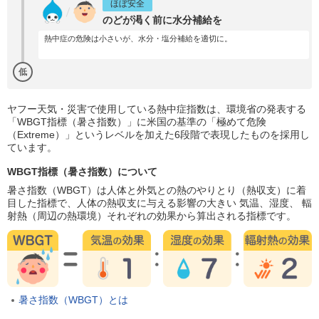
ほぼ安全
のどが渇く前に水分補給を
熱中症の危険は小さいが、水分・塩分補給を適切に。
低
ヤフー天気・災害で使用している熱中症指数は、環境省の発表する
「WBGT指標（暑さ指数）」に米国の基準の「極めて危険
（Extreme）」というレベルを加えた6段階で表現したものを採用し
ています。
WBGT指標（暑さ指数）について
暑さ指数（WBGT）は人体と外気との熱のやりとり（熱収支）に着
目した指標で、人体の熱収支に与える影響の大きい 気温、湿度、 輻
射熱（周辺の熱環境）それぞれの効果から算出される指標です。
暑さ指数（WBGT）とは