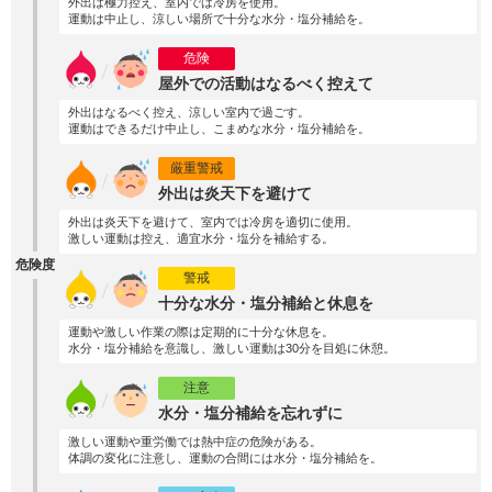
外出は極力控え、室内では冷房を使用。
運動は中止し、涼しい場所で十分な水分・塩分補給を。
危険
屋外での活動はなるべく控えて
外出はなるべく控え、涼しい室内で過ごす。
運動はできるだけ中止し、こまめな水分・塩分補給を。
厳重警戒
外出は炎天下を避けて
外出は炎天下を避けて、室内では冷房を適切に使用。
激しい運動は控え、適宜水分・塩分を補給する。
危険度
警戒
十分な水分・塩分補給と休息を
運動や激しい作業の際は定期的に十分な休息を。
水分・塩分補給を意識し、激しい運動は30分を目処に休憩。
注意
水分・塩分補給を忘れずに
激しい運動や重労働では熱中症の危険がある。
体調の変化に注意し、運動の合間には水分・塩分補給を。