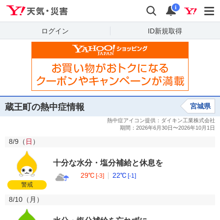
Yahoo!天気・災害
検索
通知
i
ログイン
ID新規取得
蔵王町の熱中症情報
宮城県
8/9（
日
）
十分な水分・塩分補給と休息を
29℃
22℃
[-3]
[-1]
警戒
8/10（
月
）