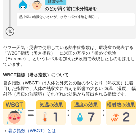
ほぼ安全
のどが渇く前に水分補給を
熱中症の危険は小さいが、水分・塩分補給を適切に。
低
ヤフー天気・災害で使用している熱中症指数は、環境省の発表する
「WBGT指標（暑さ指数）」に米国の基準の「極めて危険
（Extreme）」というレベルを加えた6段階で表現したものを採用し
ています。
WBGT指標（暑さ指数）について
暑さ指数（WBGT）は人体と外気との熱のやりとり（熱収支）に着
目した指標で、人体の熱収支に与える影響の大きい 気温、湿度、 輻
射熱（周辺の熱環境）それぞれの効果から算出される指標です。
暑さ指数（WBGT）とは