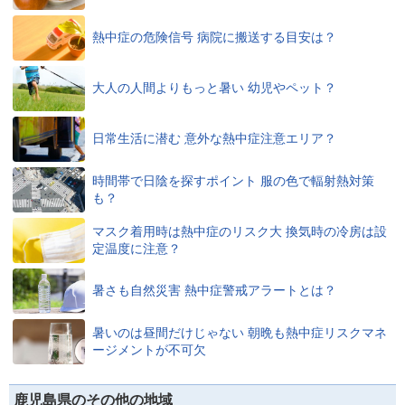
熱中症の危険信号 病院に搬送する目安は？
大人の人間よりもっと暑い 幼児やペット？
日常生活に潜む 意外な熱中症注意エリア？
時間帯で日陰を探すポイント 服の色で輻射熱対策
も？
マスク着用時は熱中症のリスク大 換気時の冷房は設
定温度に注意？
暑さも自然災害 熱中症警戒アラートとは？
暑いのは昼間だけじゃない 朝晩も熱中症リスクマネ
ージメントが不可欠
鹿児島県のその他の地域