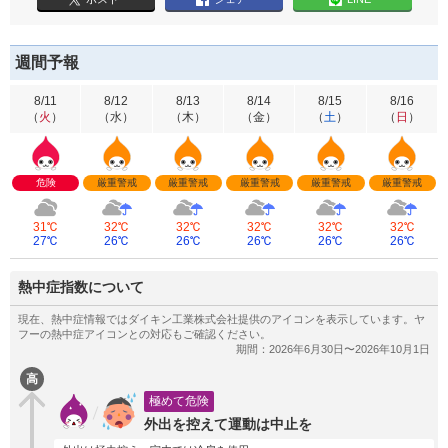
週間予報
8/11
8/12
8/13
8/14
8/15
8/16
（
火
）
（
水
）
（
木
）
（
金
）
（
土
）
（
日
）
危険
厳重警戒
厳重警戒
厳重警戒
厳重警戒
厳重警戒
31℃
32℃
32℃
32℃
32℃
32℃
27℃
26℃
26℃
26℃
26℃
26℃
熱中症指数について
高
極めて危険
外出を控えて運動は中止を