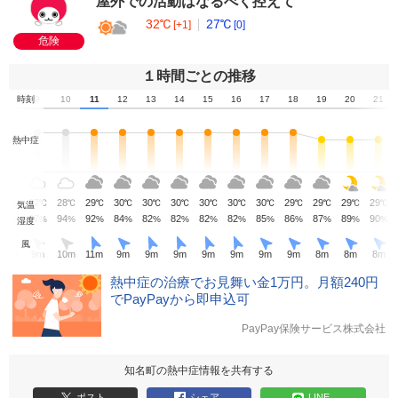
屋外での活動はなるべく控えて
32℃
27℃
[+1]
[0]
危険
１時間ごとの推移
8
時刻
9
10
11
12
13
14
15
16
17
18
19
20
21
熱中症
28
27
28
29
30
30
30
30
30
30
29
29
29
29
℃
℃
℃
℃
℃
℃
℃
℃
℃
℃
℃
℃
℃
℃
気温
93
97
94
92
84
82
82
82
82
85
86
87
89
90
%
%
%
%
%
%
%
%
%
%
%
%
%
%
湿度
風
11
m
9
m
10
m
11
m
9
m
9
m
9
m
9
m
9
m
9
m
9
m
8
m
8
m
8
m
熱中症の治療でお見舞い金1万円。月額240円
でPayPayから即申込可
PayPay保険サービス株式会社
知名町の熱中症情報を共有する
ポスト
シェア
LINE