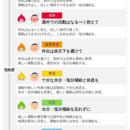
外出は極力控え、室内では冷房を使用。
運動は中止し、涼しい場所で十分な水分・塩分補給を。
危険
屋外での活動はなるべく控えて
外出はなるべく控え、涼しい室内で過ごす。
運動はできるだけ中止し、こまめな水分・塩分補給を。
厳重警戒
外出は炎天下を避けて
外出は炎天下を避けて、室内では冷房を適切に使用。
激しい運動は控え、適宜水分・塩分を補給する。
危険度
警戒
十分な水分・塩分補給と休息を
運動や激しい作業の際は定期的に十分な休息を。
水分・塩分補給を意識し、激しい運動は30分を目処に休憩。
注意
水分・塩分補給を忘れずに
激しい運動や重労働では熱中症の危険がある。
体調の変化に注意し、運動の合間には水分・塩分補給を。