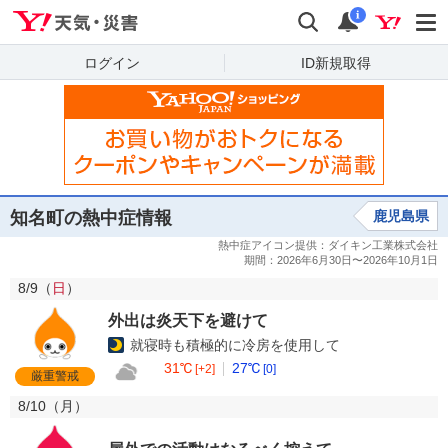
Yahoo!天気・災害
検索
通知
i
ログイン
ID新規取得
知名町の熱中症情報
鹿児島県
8/9（
日
）
外出は炎天下を避けて
就寝時も積極的に冷房を使用して
31℃
27℃
[+2]
[0]
厳重警戒
8/10（
月
）