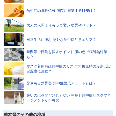
熱中症の危険信号 病院に搬送する目安は？
大人の人間よりもっと暑い 幼児やペット？
日常生活に潜む 意外な熱中症注意エリア？
時間帯で日陰を探すポイント 服の色で輻射熱対策
も？
マスク着用時は熱中症のリスク大 換気時の冷房は設
定温度に注意？
暑さも自然災害 熱中症警戒アラートとは？
暑いのは昼間だけじゃない 朝晩も熱中症リスクマネ
ージメントが不可欠
熊本県のその他の地域