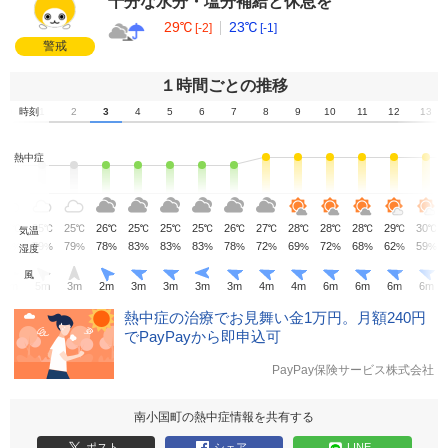
十分な水分・塩分補給と休息を
29℃
23℃
[-2]
[-1]
警戒
１時間ごとの推移
0
時刻
1
2
3
4
5
6
7
8
9
10
11
12
13
熱中症
25
25
25
26
25
25
25
26
27
28
28
28
29
30
℃
℃
℃
℃
℃
℃
℃
℃
℃
℃
℃
℃
℃
℃
気温
79
79
79
78
83
83
83
78
72
69
72
68
62
59
%
%
%
%
%
%
%
%
%
%
%
%
%
%
湿度
風
3
m
5
m
3
m
2
m
3
m
3
m
3
m
3
m
4
m
4
m
6
m
6
m
6
m
6
m
熱中症の治療でお見舞い金1万円。月額240円
でPayPayから即申込可
PayPay保険サービス株式会社
南小国町の熱中症情報を共有する
ポスト
シェア
LINE