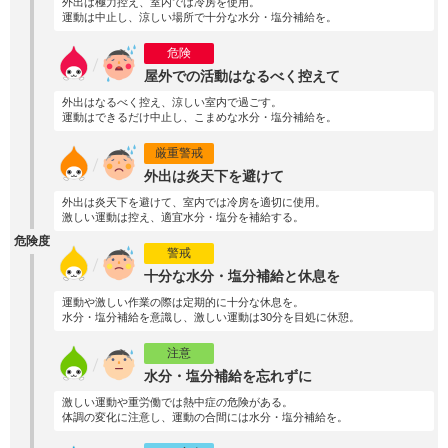
外出は極力控え、室内では冷房を使用。
運動は中止し、涼しい場所で十分な水分・塩分補給を。
危険
屋外での活動はなるべく控えて
外出はなるべく控え、涼しい室内で過ごす。
運動はできるだけ中止し、こまめな水分・塩分補給を。
厳重警戒
外出は炎天下を避けて
外出は炎天下を避けて、室内では冷房を適切に使用。
激しい運動は控え、適宜水分・塩分を補給する。
危険度
警戒
十分な水分・塩分補給と休息を
運動や激しい作業の際は定期的に十分な休息を。
水分・塩分補給を意識し、激しい運動は30分を目処に休憩。
注意
水分・塩分補給を忘れずに
激しい運動や重労働では熱中症の危険がある。
体調の変化に注意し、運動の合間には水分・塩分補給を。