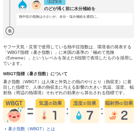
ほぼ安全
のどが渇く前に水分補給を
熱中症の危険は小さいが、水分・塩分補給を適切に。
低
ヤフー天気・災害で使用している熱中症指数は、環境省の発表する
「WBGT指標（暑さ指数）」に米国の基準の「極めて危険
（Extreme）」というレベルを加えた6段階で表現したものを採用し
ています。
WBGT指標（暑さ指数）について
暑さ指数（WBGT）は人体と外気との熱のやりとり（熱収支）に着
目した指標で、人体の熱収支に与える影響の大きい 気温、湿度、 輻
射熱（周辺の熱環境）それぞれの効果から算出される指標です。
暑さ指数（WBGT）とは