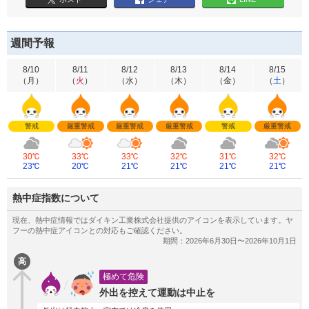
週間予報
8/10
8/11
8/12
8/13
8/14
8/15
（
月
）
（
火
）
（
水
）
（
木
）
（
金
）
（
土
）
警戒
厳重警戒
厳重警戒
厳重警戒
警戒
厳重警戒
30℃
33℃
33℃
32℃
31℃
32℃
23℃
20℃
21℃
21℃
21℃
21℃
熱中症指数について
高
極めて危険
外出を控えて運動は中止を