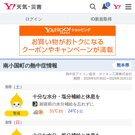
Yahoo!天気・災害
検索
通知
i
ログイン
ID新規取得
南小国町の熱中症情報
熊本県
8/8（
土
）
十分な水分・塩分補給と休息を
就寝前の水分補給を忘れずに
31℃
24℃
[0]
[-1]
警戒
8/9（
日
）