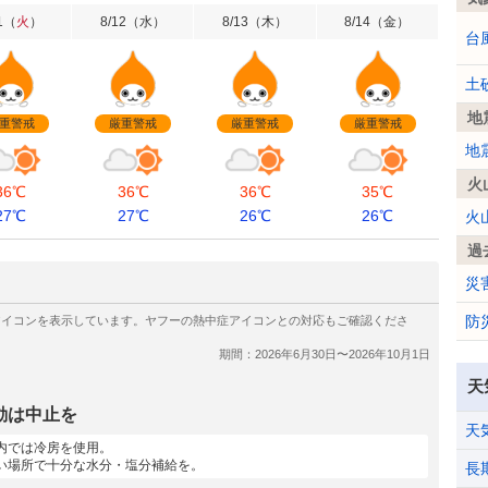
1
（
火
）
8/12
（
水
）
8/13
（
木
）
8/14
（
金
）
台
土
地
重警戒
厳重警戒
厳重警戒
厳重警戒
地
火
36℃
36℃
36℃
35℃
27℃
27℃
26℃
26℃
火
過
災
防
天
動は中止を
天
内では冷房を使用。
い場所で十分な水分・塩分補給を。
長