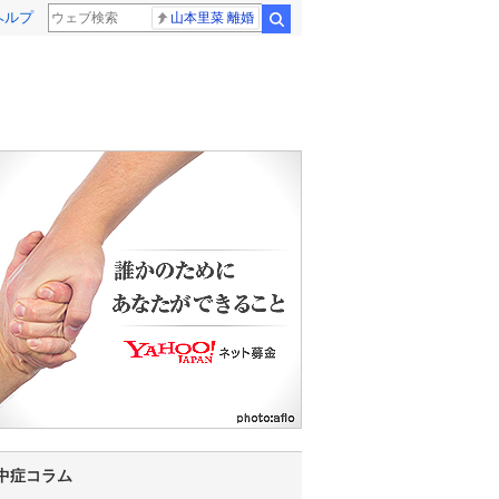
ヘルプ
山本里菜 離婚
検索
17
18
19
20
21
22
23
0
1
2
中症コラム