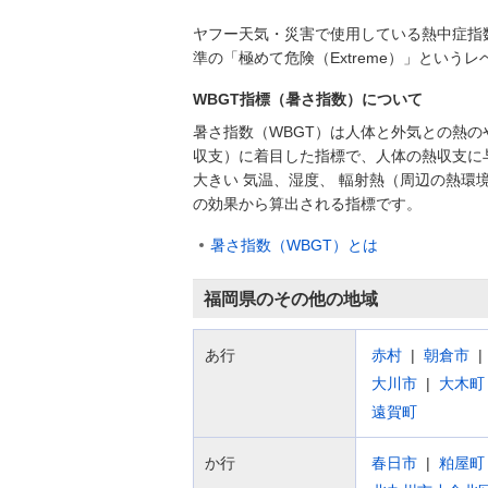
ヤフー天気・災害で使用している熱中症指
準の「極めて危険（Extreme）」とい
WBGT指標（暑さ指数）について
暑さ指数（WBGT）は人体と外気との熱の
収支）に着目した指標で、人体の熱収支に
大きい 気温、湿度、 輻射熱（周辺の熱環
の効果から算出される指標です。
暑さ指数（WBGT）とは
福岡県のその他の地域
あ行
赤村
朝倉市
大川市
大木町
遠賀町
か行
春日市
粕屋町