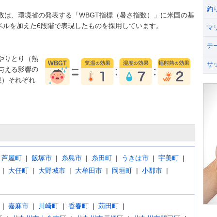
釣
数は、環境省の発表する「WBGT指標（暑さ指数）」に米国の基
うレベルを加えた6段階で表現したものを採用しています。
マ
テ
やりとり（熱
サ
与える影響の
境）それぞれ
芦屋町
飯塚市
糸島市
糸田町
うきは市
宇美町
大任町
大野城市
大牟田市
岡垣町
小郡市
嘉麻市
川崎町
香春町
苅田町