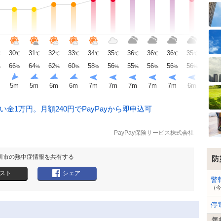
30
31
32
33
34
35
36
36
36
35
35
℃
℃
℃
℃
℃
℃
℃
℃
℃
℃
℃
℃
66
64
62
60
58
56
55
56
56
56
57
%
%
%
%
%
%
%
%
%
%
%
%
5
m
5
m
6
m
6
m
7
m
7
m
7
m
7
m
7
m
6
m
6
m
金1万円。月額240円でPayPayから即申込可
PayPay保険サービス株式会社
川市の熱中症情報を共有する
防
スト
シェア
警
（
停
気