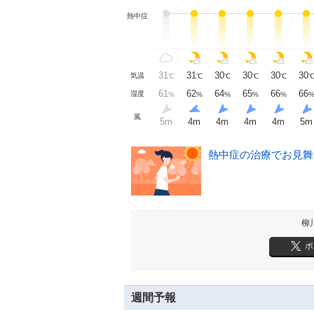
熱中症
31
31
30
30
30
30
気温
℃
℃
℃
℃
℃
61
62
64
65
66
66
湿度
%
%
%
%
%
風
5
m
4
m
4
m
4
m
4
m
5
m
熱中症の治療でお見舞い
柳
ポ
週間予報