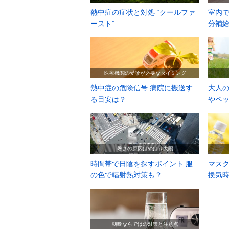
熱中症の症状と対処 “クールファ
室内で
ースト”
分補給
医療機関の受診が必要なタイミング
熱中症の危険信号 病院に搬送す
大人の
る目安は？
やペ
暑さの原因はやはり太陽
時間帯で日陰を探すポイント 服
マス
の色で輻射熱対策も？
換気
朝晩ならではの対策と注意点