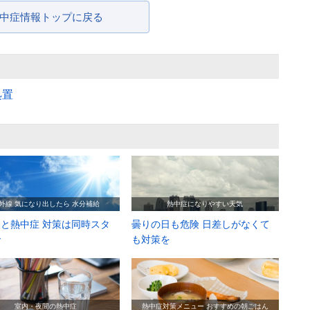
中症情報トップに戻る
処置
外線 気になり出したら 水分補給
熱中症になりやすい天気
と熱中症 対策は同時スタ
曇りの日も危険 日差しがなくて
で
も対策を
室内・夜間の熱中症
熱中症対策メニュー おすすめの朝ごはん