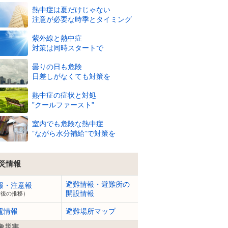
熱中症は夏だけじゃない
注意が必要な時季とタイミング
8/8
紫外線と熱中症
(土)
対策は同時スタートで
34
34
33
32
32
31
31
31
31
31
℃
℃
℃
℃
℃
℃
℃
℃
℃
℃
曇りの日も危険
59
59
61
63
64
65
65
66
65
66
%
%
%
%
%
%
%
%
%
%
日差しがなくても対策を
6
m
6
m
6
m
5
m
5
m
5
m
4
m
4
m
4
m
4
m
熱中症の症状と対処
”クールファースト”
室内でも危険な熱中症
”ながら水分補給”で対策を
災情報
避難情報・避難所の
報・注意報
開設情報
今後の推移）
電情報
避難場所マップ
象災害