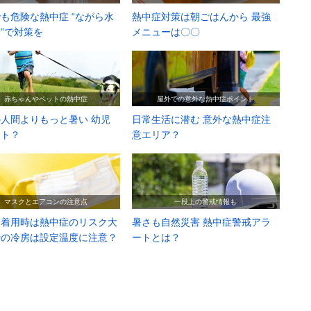
も危険な熱中症 “ながら水
熱中症対策は朝ごはんから 最強
”で対策を
メニューは〇〇
赤ちゃんやペットの熱中症
屋外での意外な熱中症ポイント
人間よりもっと暑い 幼児
日常生活に潜む 意外な熱中症注
ット？
意エリア？
マスクとエアコンの注意点
一段上の警戒情報も
ク着用時は熱中症のリスク大
暑さも自然災害 熱中症警戒アラ
時の冷房は設定温度に注意？
ートとは？