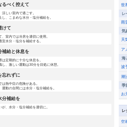
なるべく控えて
世
、涼しい室内で過ごす。
レ
止し、こまめな水分・塩分補給を。
雨
避けて
気
て、室内では冷房を適切に使用。
天
適宜水分・塩分を補給する。
ア
分補給と休息を
海
際は定期的に十分な休息を。
識し、激しい運動は30分を目処に休憩。
波
を忘れずに
潮
では熱中症の危険がある。
季
、運動の合間には水分・塩分補給を。
お
水分補給を
いが、水分・塩分補給を適切に。
レ
空