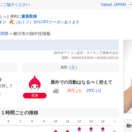
金にご協力ください
Yahoo! JAPAN
でもっと便利に
新規取得
イン
［おトク］10％OFFクーポンあります
福岡県
>
柳川市の熱中症情報
8/8（
土
）
を
屋外での活動はなるべく控えて
使用して
35℃
29℃
[-1]
[-1]
]
危険
１時間ごとの推移
6
7
8
9
10
11
12
13
14
15
16
熱