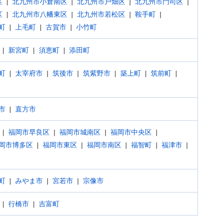
区
北九州市小倉南区
北九州市戸畑区
北九州市門司区
区
北九州市八幡東区
北九州市若松区
鞍手町
町
上毛町
古賀市
小竹町
新宮町
須恵町
添田町
町
太宰府市
筑後市
筑紫野市
築上町
筑前町
市
直方市
福岡市早良区
福岡市城南区
福岡市中央区
岡市博多区
福岡市東区
福岡市南区
福智町
福津市
町
みやま市
宮若市
宗像市
行橋市
吉富町