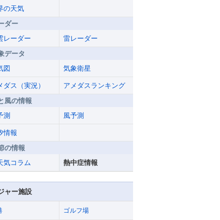
界の天気
ーダー
雲レーダー
雷レーダー
象データ
気図
気象衛星
メダス（実況）
アメダスランキング
と風の情報
予測
風予測
汐情報
節の情報
天気コラム
熱中症情報
ジャー施設
港
ゴルフ場