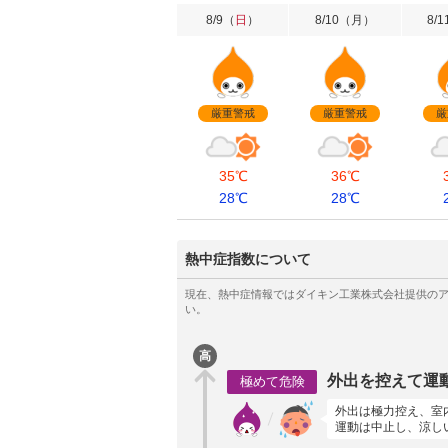
8/9
（
日
）
8/10
（
月
）
8/1
厳重警戒
厳重警戒
厳
35℃
36℃
28℃
28℃
熱中症指数について
高
外出を控えて運
極めて危険
外出は極力控え、室
運動は中止し、涼し