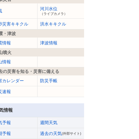
河川水位
風
（ライブカメラ）
砂災害キキクル
洪水キキクル
震・津波
震情報
津波情報
山噴火
山情報
去の災害を知る・災害に備える
害カレンダー
防災手帳
災速報
気情報
気予報
週間天気
期予報
過去の天気
(外部サイト)