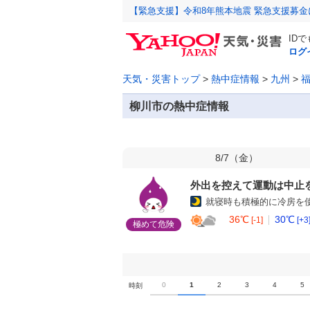
【緊急支援】令和8年熊本地震 緊急支援募
ID
ログ
天気・災害トップ
>
熱中症情報
>
九州
>
柳川市の熱中症情報
8/7（
金
）
外出を控えて運動は中止
就寝時も積極的に冷房を
36℃
30℃
[-1]
[+3
極めて危険
0
1
2
3
4
5
時刻