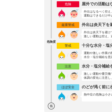
屋外での活動は
危険
外出はなるべく控え
運動はできるだけ中
外出は炎天下を
厳重警戒
外出は炎天下を避け
激しい運動は控え、
危険度
十分な水分・塩
警戒
運動や激しい作業の
水分・塩分補給を意
水分・塩分補給
注意
激しい運動や重労働
体調の変化に注意し
のどが渇く前に
ほぼ安全
熱中症の危険は小さ
低