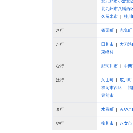
北九州市小倉北
北九州市八幡西
久留米市
桂川
さ行
篠栗町
志免町
た行
田川市
大刀洗
東峰村
な行
那珂川市
中間
は行
久山町
広川町
福岡市西区
福
豊前市
ま行
水巻町
みやこ
や行
柳川市
八女市