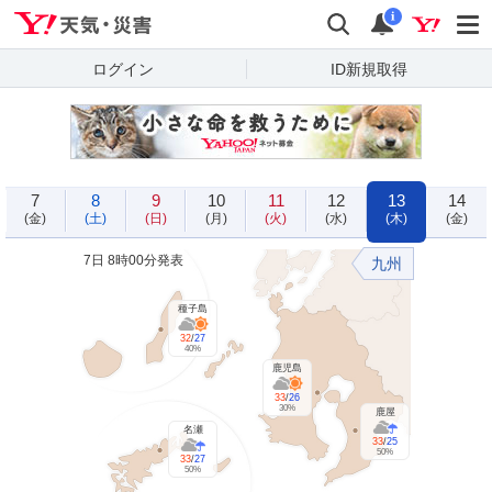
Yahoo!天気・災害
検索
通知
i
ログイン
ID新規取得
7
8
9
10
11
12
13
14
(金)
(土)
(日)
(月)
(火)
(水)
(木)
(金)
7日 8時00分発表
九州
種子島
32
/
27
40%
鹿児島
33
/
26
30%
鹿屋
名瀬
33
/
25
50%
33
/
27
50%