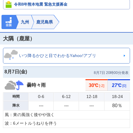
令和8年熊本地震 緊急支援募金
九州
鹿児島県
全国
大隅（鹿屋）
いつ降るかひと目でわかるYahoo!アプリ
8月7日(
金
)
8月7日 20時00分発表
曇時々雨
30℃
27℃
[-2]
[0]
0-6
6-12
12-18
18-24
時間
---
---
---
80％
降水
風：東の風強く後やや強く
波：6メートルうねりを伴う