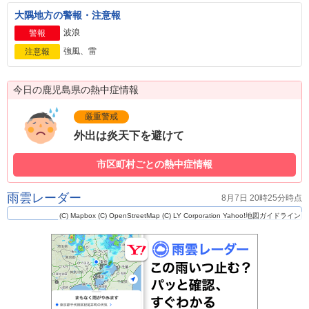
大隅地方の警報・注意報
波浪
警報
強風、雷
注意報
今日の鹿児島県の熱中症情報
厳重警戒
外出は炎天下を避けて
市区町村ごとの熱中症情報
雨雲レーダー
8月7日 20時25分時点
(C) Mapbox
(C) OpenStreetMap
(C) LY Corporation
Yahoo!地図ガイドライン