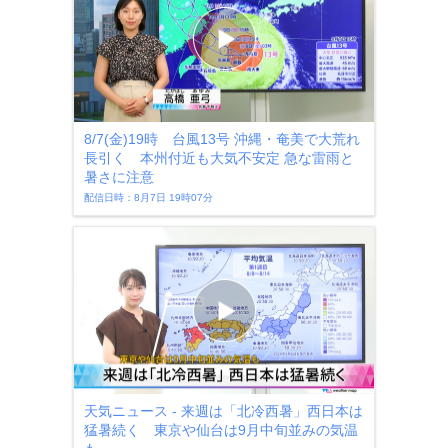
8/7(金)19時 台風13号 沖縄・奄美で大荒れ
長引く 本州付近も大気不安定 急な雷雨と
暑さに注意
配信日時：8月7日 19時07分
天気ニュース - 来週は「北冷西暑」西日本は
猛暑続く 東京や仙台は9月中旬並みの気温