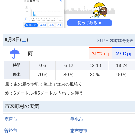
8月8日(
土
)
8月7日 20時00分発表
雨
31℃
27℃
[+1]
[0]
0-6
6-12
12-18
18-24
時間
70％
80％
80％
90％
降水
風：東の風やや強く海上では東の風強く
波：6メートル後5メートルうねりを伴う
市区町村の天気
鹿屋市
垂水市
曽於市
志布志市