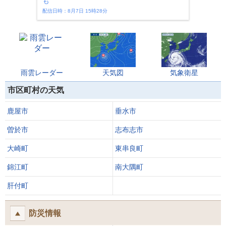
も
配信日時：8月7日 15時28分
雨雲レーダー
天気図
気象衛星
市区町村の天気
鹿屋市
垂水市
曽於市
志布志市
大崎町
東串良町
錦江町
南大隅町
肝付町
防災情報