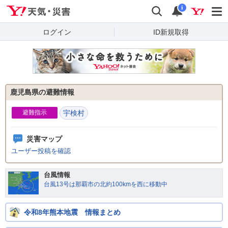
Yahoo!天気・災害
検索
通知
i
ログイン
ID新規取得
鹿児島県の避難情報
避難指示
宇検村
災害マップ
ユーザー投稿を確認
台風情報
台風13号は那覇市の北約100kmを西に移動中
令和8年熊本地震 情報まとめ