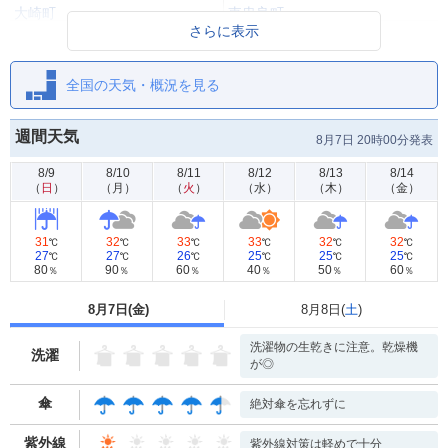
大崎町
東串良町
さらに表示
錦江町
南大隅町
全国の天気・概況を見る
肝付町
週間天気
8月7日 20時00分発表
8/9
8/10
8/11
8/12
8/13
8/14
（
日
）
（
月
）
（
火
）
（
水
）
（
木
）
（
金
）
31
32
33
33
32
32
℃
℃
℃
℃
℃
℃
27
27
26
25
25
25
℃
℃
℃
℃
℃
℃
80
90
60
40
50
60
％
％
％
％
％
％
8月7日(
金
)
8月8日(
土
)
洗濯物の生乾きに注意。乾燥機
洗濯
が◎
傘
絶対傘を忘れずに
紫外線
紫外線対策は軽めで十分