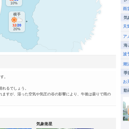
レ
10%
雨
横手
気
32
/
20
天
20%
ア
海
波
潮
季
ます。
お
晴れるでしょう。
動
れますが、湿った空気や気圧の谷の影響により、午後は曇りで雨の
気象衛星