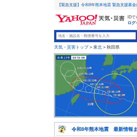
【緊急支援】令和8年熊本地震 緊急支援募
ID
ログ
天気・災害トップ
>
東北
> 秋田県
令和8年熊本地震 最新情報