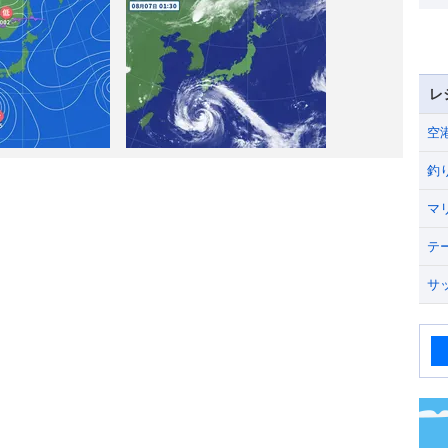
レ
空
釣
マ
テ
サ