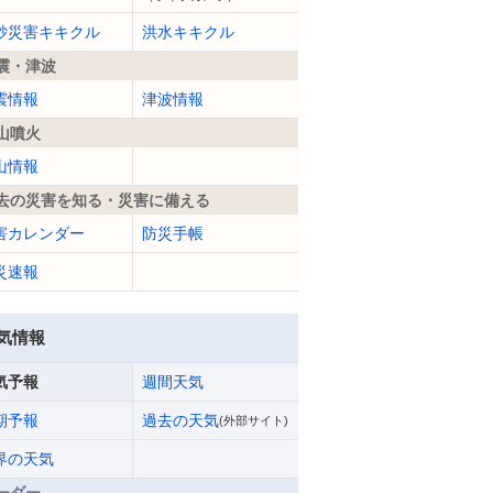
砂災害キキクル
洪水キキクル
震・津波
震情報
津波情報
山噴火
山情報
去の災害を知る・災害に備える
害カレンダー
防災手帳
災速報
気情報
気予報
週間天気
期予報
過去の天気
(外部サイト)
界の天気