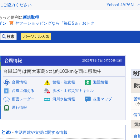
金にご協力ください
Yahoo! JAPAN
でもっと便利に
新規取得
イン
ヤフーショッピングなら「毎日5％」おトク
パーソナル天気
台風情報
2026年8月7日 0時50分現在
台風13号は南大東島の北約100kmを西に移動中
秋
台風情報
警報・注意報
避難情報
防
台風に備える
洪水・土砂災害キキクル
警
雨雲レーダー
河川水位情報
災害マップ
（
運行情報
停
気
まとめ
-
生活再建や支援に関する情報
台