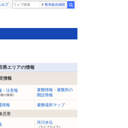
ヘルプ
熊本総合病院
検索
田県エリアの情報
災情報
避難情報・避難所の
報・注意報
開設情報
今後の推移）
電情報
避難場所マップ
象災害
河川水位
風
（ライブカメラ）