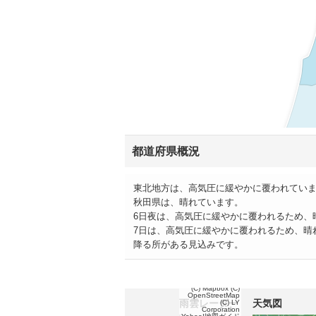
都道府県概況
東北地方は、高気圧に緩やかに覆われてい
秋田県は、晴れています。
6日夜は、高気圧に緩やかに覆われるため、
7日は、高気圧に緩やかに覆われるため、晴
降る所がある見込みです。
(C) Mapbox
(C)
OpenStreetMap
雨雲レーダー
天気図
(C) LY
Corporation