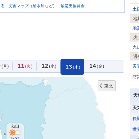
える
-
災害マップ（給水所など）
-
緊急支援募金
土
地
地
火
火
過
0
11
12
14
災
13
(月)
(火)
(水)
(金)
(木)
防
東北
天
天
長
秋田
世
32
/
21