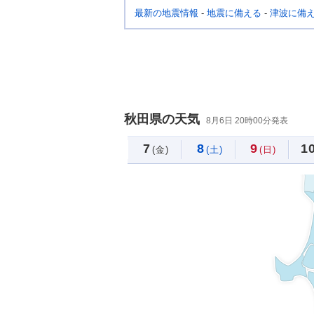
最新の地震情報
-
地震に備える
-
津波に備
秋田県の天気
8月6日 20時00分発表
7
8
9
1
(金)
(土)
(日)