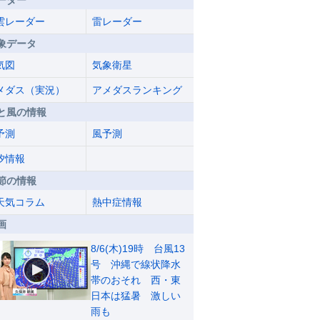
ーダー
雲レーダー
雷レーダー
象データ
気図
気象衛星
メダス（実況）
アメダスランキング
と風の情報
予測
風予測
汐情報
節の情報
天気コラム
熱中症情報
画
8/6(木)19時 台風13
号 沖縄で線状降水
帯のおそれ 西・東
日本は猛暑 激しい
雨も