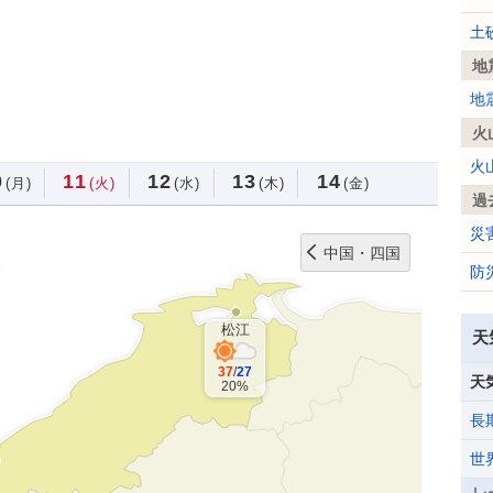
土
地
地
火
火
0
11
12
13
14
(月)
(火)
(水)
(木)
(金)
過
災
中国・四国
防
松江
天
37
/
27
天
20%
長
世