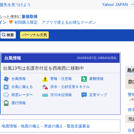
援先を見つけよう
Yahoo! JAPAN
でもっと便利に
新規取得
イン
初回購入限定、アプリで使えるお得なクーポン
パーソナル天気
台風情報
2026年8月7日 15時45分現在
台風13号は名護市付近を西南西に移動中
島
台風情報
警報・注意報
避難情報
防
台風に備える
洪水・土砂災害キキクル
警
雨雲レーダー
河川水位情報
災害マップ
（
運行情報
停
気
-
地震情報
-
地震の備え
-
津波の備え
-
緊急支援募金
台