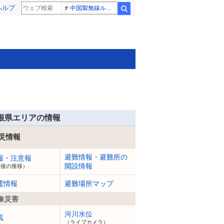
ヘルプ
中国製無線ルーター
検索
根県エリアの情報
災情報
避難情報・避難所の
報・注意報
開設情報
今後の推移）
電情報
避難場所マップ
象災害
河川水位
風
（ライブカメラ）