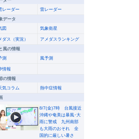
ーダー
雲レーダー
雷レーダー
象データ
気図
気象衛星
メダス（実況）
アメダスランキング
と風の情報
予測
風予測
汐情報
節の情報
天気コラム
熱中症情報
画
8/7(金)7時 台風接近
沖縄や奄美は暴風･大
雨に警戒 九州南部
も大雨のおそれ 全
国的に厳しい暑さ