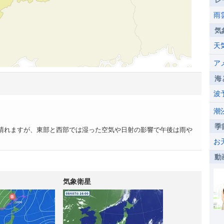
レ
雨
気
天
ア
海
波
。
潮
季
晴れますが、東部と西部では湿った空気や日射の影響で午後は雨や
お
動
気象衛星