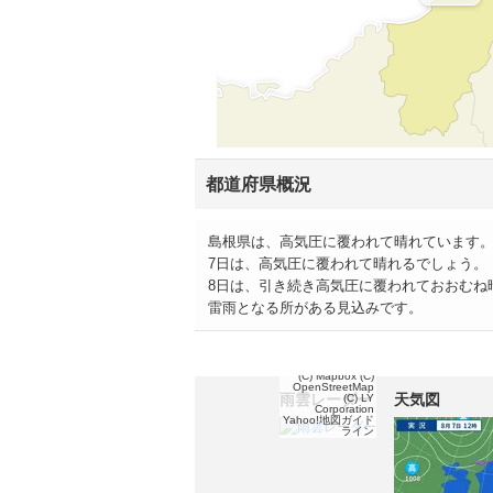
都道府県概況
島根県は、高気圧に覆われて晴れています
7日は、高気圧に覆われて晴れるでしょう。
8日は、引き続き高気圧に覆われておおむね
雷雨となる所がある見込みです。
(C) Mapbox
(C)
OpenStreetMap
雨雲レーダー
天気図
(C) LY
Corporation
Yahoo!地図ガイド
ライン