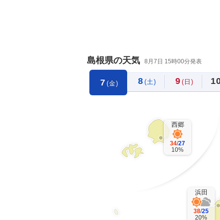
島根県の天気
8月7日 15時00分発表
8
9
1
7
(土)
(日)
(金)
西郷
34
/
27
10%
浜田
38
/
25
20%