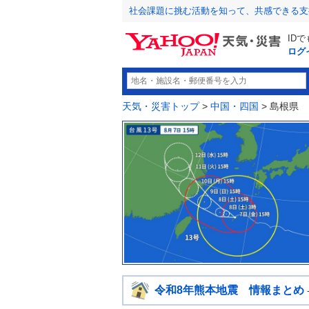
社会課題に挑む活動を知って、共感できる支
ID
ログ
天気・災害トップ
>
中国・四国
> 島根県
令和8年熊本地震 情報まとめ