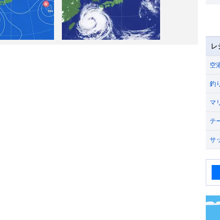
レ
空
釣
マ
テ
サ