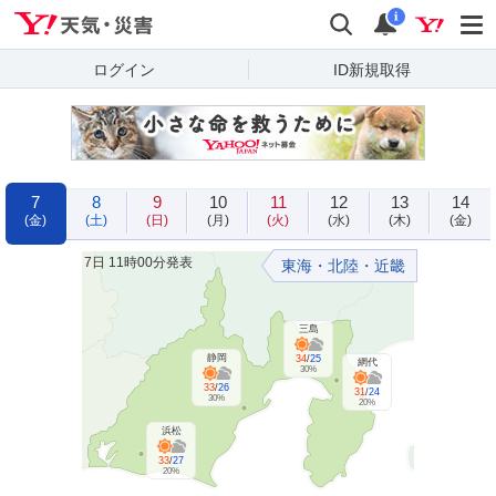
Yahoo!天気・災害
検索
通知
i
ログイン
ID新規取得
7
8
9
10
11
12
13
14
(金)
(土)
(日)
(月)
(火)
(水)
(木)
(金)
7日 11時00分発表
東海・北陸・近畿
三島
静岡
34
/
25
網代
30%
33
/
26
31
/
24
30%
20%
浜松
33
/
27
20%