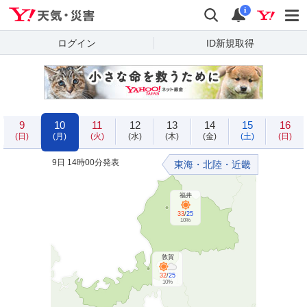
Yahoo!天気・災害
検索
通知
i
ログイン
ID新規取得
9
10
11
12
13
14
15
16
(日)
(月)
(火)
(水)
(木)
(金)
(土)
(日)
9日 14時00分発表
東海・北陸・近畿
福井
33
/
25
10%
敦賀
32
/
25
10%