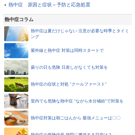
熱中症 原因と症状～予防と応急処置
熱中症コラム
熱中症は夏だけじゃない 注意が必要な時季とタイミ
ング
紫外線と熱中症 対策は同時スタートで
曇りの日も危険 日差しがなくても対策を
熱中症の症状と対処 “クールファースト”
室内でも危険な熱中症 “ながら水分補給”で対策を
熱中症対策は朝ごはんから 最強メニューは〇〇
熱中症の危険信号 病院に搬送する目安は？