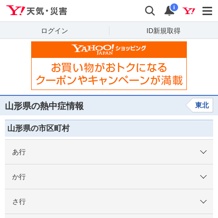
Yahoo!天気・災害
検索
通知
i
ログイン
ID新規取得
山形県の熱中症情報
東北
山形県の市区町村
あ行
か行
さ行