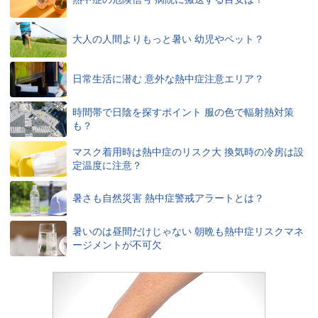
大人の人間よりもっと暑い 幼児やペット？
日常生活に潜む 意外な熱中症注意エリア？
時間帯で日陰を探すポイント 服の色で輻射熱対策
も？
マスク着用時は熱中症のリスク大 換気時の冷房は設
定温度に注意？
暑さも自然災害 熱中症警戒アラートとは？
暑いのは昼間だけじゃない 朝晩も熱中症リスクマネ
ージメントが不可欠