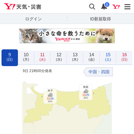
Yahoo!天気・災害
検索
通知
i
ログイン
ID新規取得
9
10
11
12
13
14
15
16
(日)
(月)
(火)
(水)
(木)
(金)
(土)
(日)
9日 21時00分発表
中国・四国
鳥取
米子
32
/
25
30%
32
/
26
40%