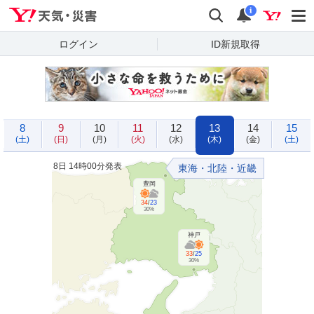
Yahoo!天気・災害
検索
通知
i
ログイン
ID新規取得
8
9
10
11
12
13
14
15
(土)
(日)
(月)
(火)
(水)
(木)
(金)
(土)
8日 14時00分発表
東海・北陸・近畿
豊岡
34
/
23
30%
神戸
33
/
25
30%