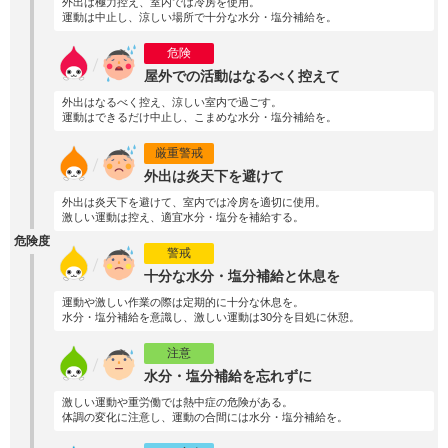
外出は極力控え、室内では冷房を使用。
運動は中止し、涼しい場所で十分な水分・塩分補給を。
危険
屋外での活動はなるべく控えて
外出はなるべく控え、涼しい室内で過ごす。
運動はできるだけ中止し、こまめな水分・塩分補給を。
厳重警戒
外出は炎天下を避けて
外出は炎天下を避けて、室内では冷房を適切に使用。
激しい運動は控え、適宜水分・塩分を補給する。
危険度
警戒
十分な水分・塩分補給と休息を
運動や激しい作業の際は定期的に十分な休息を。
水分・塩分補給を意識し、激しい運動は30分を目処に休憩。
注意
水分・塩分補給を忘れずに
激しい運動や重労働では熱中症の危険がある。
体調の変化に注意し、運動の合間には水分・塩分補給を。