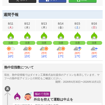
週間予報
8/11
8/12
8/13
8/14
8/15
8/16
（
火
）
（
水
）
（
木
）
（
金
）
（
土
）
（
日
）
注意
注意
注意
注意
注意
注意
27℃
25℃
25℃
26℃
26℃
26℃
16℃
15℃
16℃
17℃
17℃
18℃
熱中症指数について
高
極めて危険
外出を控えて運動は中止を