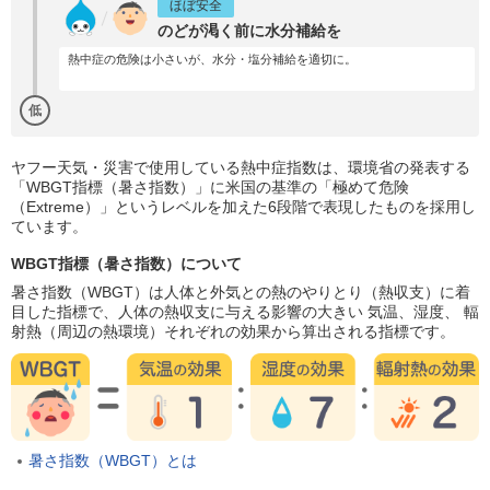
ほぼ安全
のどが渇く前に水分補給を
熱中症の危険は小さいが、水分・塩分補給を適切に。
低
ヤフー天気・災害で使用している熱中症指数は、環境省の発表する
「WBGT指標（暑さ指数）」に米国の基準の「極めて危険
（Extreme）」というレベルを加えた6段階で表現したものを採用し
ています。
WBGT指標（暑さ指数）について
暑さ指数（WBGT）は人体と外気との熱のやりとり（熱収支）に着
目した指標で、人体の熱収支に与える影響の大きい 気温、湿度、 輻
射熱（周辺の熱環境）それぞれの効果から算出される指標です。
暑さ指数（WBGT）とは