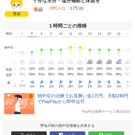
十分な水分・塩分補給と休息を
29℃
17℃
[+1]
[0]
警戒
１時間ごとの推移
4
時刻
5
6
7
8
9
10
11
12
13
14
15
16
17
熱中症
18
18
18
20
22
23
24
25
26
26
26
25
24
23
℃
℃
℃
℃
℃
℃
℃
℃
℃
℃
℃
℃
℃
℃
気温
98
99
95
93
91
82
76
69
65
66
69
75
83
92
%
%
%
%
%
%
%
%
%
%
%
%
%
%
湿度
風
静穏
静穏
1
m
1
m
1
m
1
m
2
m
2
m
1
m
1
m
1
m
1
m
1
m
1
m
熱中症の治療でお見舞い金1万円。月額240円
でPayPayから即申込可
PayPay保険サービス株式会社
野迫川村の熱中症情報を共有する
ポスト
シェア
LINE