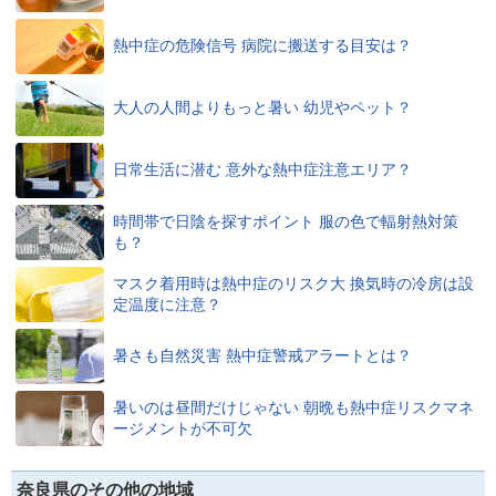
熱中症の危険信号 病院に搬送する目安は？
大人の人間よりもっと暑い 幼児やペット？
日常生活に潜む 意外な熱中症注意エリア？
時間帯で日陰を探すポイント 服の色で輻射熱対策
も？
マスク着用時は熱中症のリスク大 換気時の冷房は設
定温度に注意？
暑さも自然災害 熱中症警戒アラートとは？
暑いのは昼間だけじゃない 朝晩も熱中症リスクマネ
ージメントが不可欠
奈良県のその他の地域