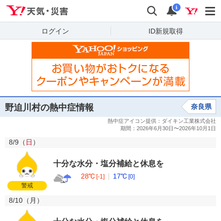
Yahoo!天気・災害
検索
通知
i
ログイン
ID新規取得
野迫川村の熱中症情報
奈良県
8/9（
日
）
十分な水分・塩分補給と休息を
28℃
17℃
[-1]
[0]
警戒
8/10（
月
）