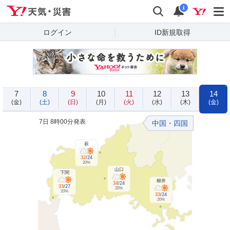
Yahoo!天気・災害
検索
通知
i
ログイン
ID新規取得
7
8
9
10
11
12
13
14
(金)
(土)
(日)
(月)
(火)
(水)
(木)
(金)
7日 8時00分発表
中国・四国
萩
32
/
24
20%
山口
下関
柳井
34
/
24
33
/
27
20%
20%
33
/
24
20%