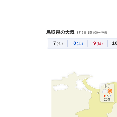
鳥取県の天気
8月7日 15時00分発表
7
8
9
1
(金)
(土)
(日)
米子
31
/
22
20%