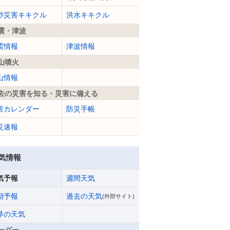
砂災害キキクル
洪水キキクル
震・津波
震情報
津波情報
山噴火
山情報
去の災害を知る・災害に備える
害カレンダー
防災手帳
災速報
気情報
気予報
週間天気
期予報
過去の天気
(外部サイト)
界の天気