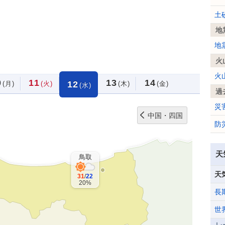
土
地
地
火
火
0
11
13
14
12
(月)
(火)
(木)
(金)
(水)
過
災
中国・四国
防
天
鳥取
天
31
/
22
20%
長
世