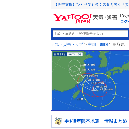
【災害支援】ひとりでも多くの命を救う「災
ID
ログ
天気・災害トップ
>
中国・四国
> 鳥取県
令和8年熊本地震 情報まとめ