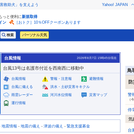
害救助犬」を支えよう
Yahoo! JAPAN
でもっと便利に
新規取得
イン
［おトク］10％OFFクーポンあります
パーソナル天気
台風情報
2026年8月7日 15時45分現在
台風13号は名護市付近を西南西に移動中
鳥
台風情報
警報・注意報
避難情報
防
台風に備える
洪水・土砂災害キキクル
警
雨雲レーダー
河川水位情報
災害マップ
（
運行情報
停
気
-
地震情報
-
地震の備え
-
津波の備え
-
緊急支援募金
台