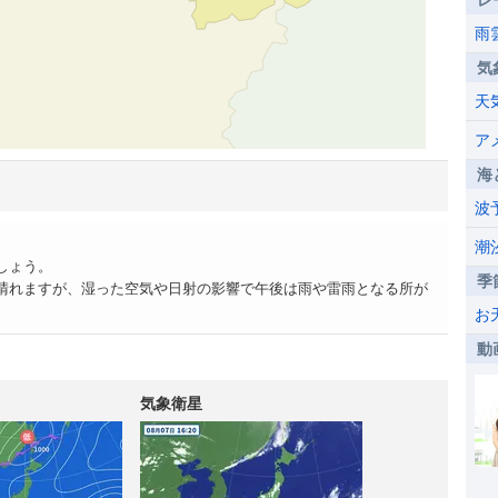
レ
雨
気
天
ア
海
波
。
潮
しょう。
季
晴れますが、湿った空気や日射の影響で午後は雨や雷雨となる所が
お
動
気象衛星