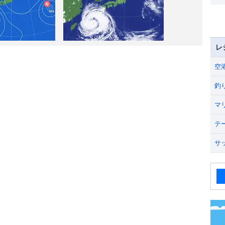
レ
空
釣
マ
テ
サ