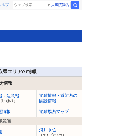
ヘルプ
人事院勧告
検索
取県エリアの情報
災情報
避難情報・避難所の
報・注意報
開設情報
今後の推移）
電情報
避難場所マップ
象災害
河川水位
風
（ライブカメラ）