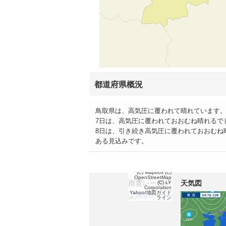
都道府県概況
鳥取県は、高気圧に覆われて晴れています
7日は、高気圧に覆われておおむね晴れるで
8日は、引き続き高気圧に覆われておおむね
ある見込みです。
(C) Mapbox
(C)
OpenStreetMap
雨雲レーダー
天気図
(C) LY
Corporation
Yahoo!地図ガイド
ライン