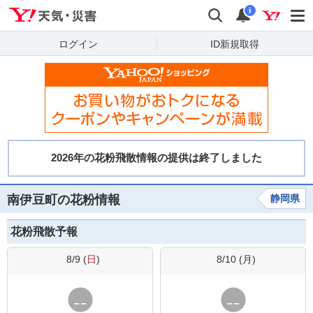
Yahoo!天気・災害
検索
通知
i
ログイン
ID新規取得
南伊豆町の花粉情報
静岡県
花粉飛散予報
8/9 (
日
)
8/10 (
月
)