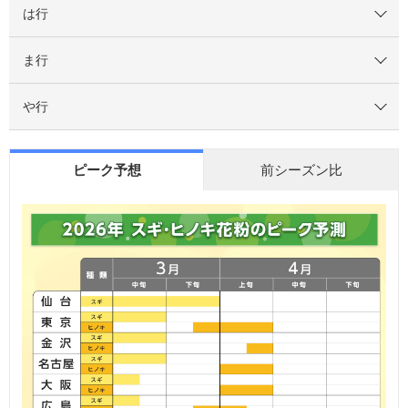
は行
ま行
や行
ピーク予想
前シーズン比