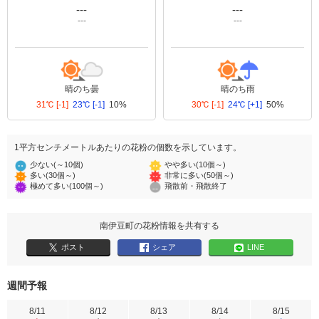
---
---
---
---
晴のち曇
晴のち雨
31℃
[-1]
23℃
[-1]
10%
30℃
[-1]
24℃
[+1]
50%
1平方センチメートルあたりの花粉の個数を示しています。
少ない(～10個)
やや多い(10個～)
多い(30個～)
非常に多い(50個～)
極めて多い(100個～)
飛散前・飛散終了
南伊豆町の花粉情報を共有する
ポスト
シェア
LINE
週間予報
8/11
8/12
8/13
8/14
8/15