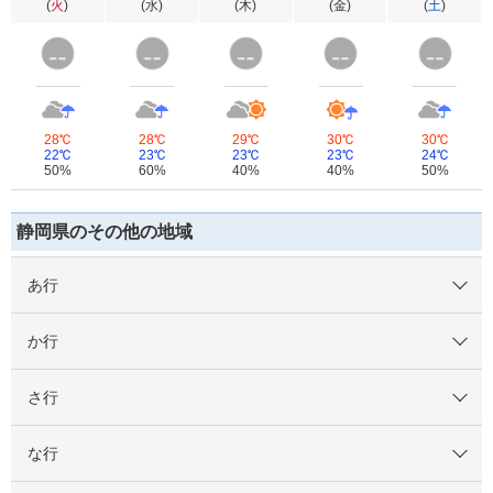
(
火
)
(
水
)
(
木
)
(
金
)
(
土
)
28℃
28℃
29℃
30℃
30℃
22℃
23℃
23℃
23℃
24℃
50%
60%
40%
40%
50%
静岡県のその他の地域
あ行
か行
さ行
な行