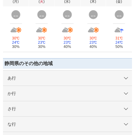
(
月
)
(
火
)
(
水
)
(
木
)
(
金
)
30℃
30℃
30℃
30℃
31℃
24℃
23℃
23℃
23℃
24℃
30%
30%
40%
40%
50%
静岡県のその他の地域
あ行
か行
さ行
な行