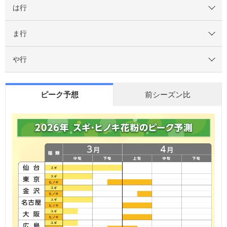
は行
ま行
や行
ピーク予想
前シーズン比