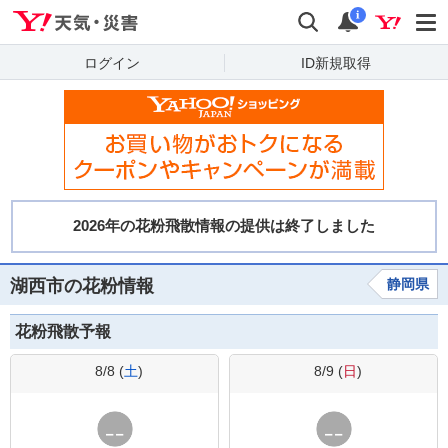
Yahoo!天気・災害
検索
通知
i
ログイン
ID新規取得
湖西市の花粉情報
静岡県
花粉飛散予報
8/8 (
土
)
8/9 (
日
)