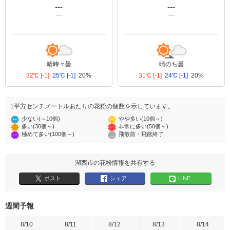
---
---
---
---
晴時々曇
晴のち曇
32℃
[-1]
25℃
[-1]
20%
31℃
[-1]
24℃
[-1]
20%
1平方センチメートルあたりの花粉の個数を示しています。
少ない(～10個)
やや多い(10個～)
多い(30個～)
非常に多い(50個～)
極めて多い(100個～)
飛散前・飛散終了
湖西市の花粉情報を共有する
ポスト
シェア
LINE
週間予報
8/10
8/11
8/12
8/13
8/14