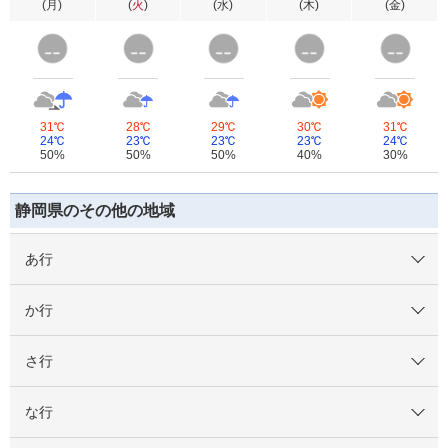
(
月
)
(
火
)
(
水
)
(
木
)
(
金
)
31℃
28℃
29℃
30℃
31℃
24℃
23℃
23℃
23℃
24℃
50%
50%
50%
40%
30%
静岡県のその他の地域
あ行
か行
さ行
な行