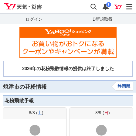
Yahoo!天気・災害
検索
通知
i
ログイン
ID新規取得
焼津市の花粉情報
静岡県
花粉飛散予報
8/8 (
土
)
8/9 (
日
)