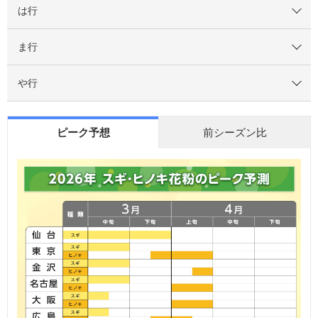
は行
ま行
や行
ピーク予想
前シーズン比