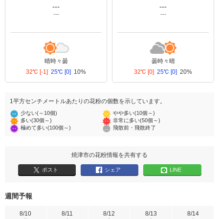
---
---
---
---
晴時々曇
曇時々晴
32℃
[-1]
25℃
[0]
10%
32℃
[0]
25℃
[0]
20%
1平方センチメートルあたりの花粉の個数を示しています。
少ない(～10個)
やや多い(10個～)
多い(30個～)
非常に多い(50個～)
極めて多い(100個～)
飛散前・飛散終了
焼津市の花粉情報を共有する
ポスト
シェア
LINE
週間予報
8/10
8/11
8/12
8/13
8/14