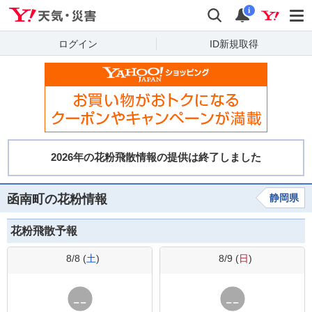
Yahoo!天気・災害
検索
通知
i
ログイン
ID新規取得
函南町の花粉情報
静岡県
花粉飛散予報
8/8 (
土
)
8/9 (
日
)