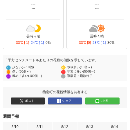
---
---
---
---
曇時々晴
曇時々晴
33℃
[-1]
24℃
[-1]
0%
33℃
[0]
23℃
[-1]
30%
1平方センチメートルあたりの花粉の個数を示しています。
少ない(～10個)
やや多い(10個～)
多い(30個～)
非常に多い(50個～)
極めて多い(100個～)
飛散前・飛散終了
函南町の花粉情報を共有する
ポスト
シェア
LINE
週間予報
8/10
8/11
8/12
8/13
8/14