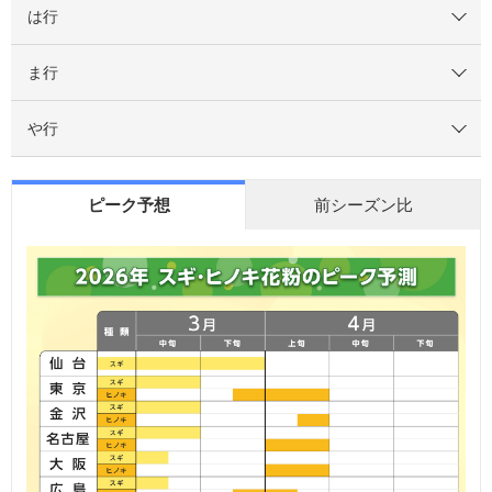
は行
ま行
や行
ピーク予想
前シーズン比