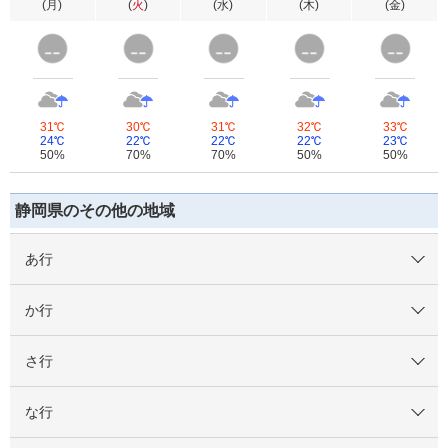
(
月
)
(
火
)
(
水
)
(
木
)
(
金
)
31℃
30℃
31℃
32℃
33℃
24℃
22℃
22℃
22℃
23℃
50%
70%
70%
50%
50%
静岡県のその他の地域
あ行
か行
さ行
な行