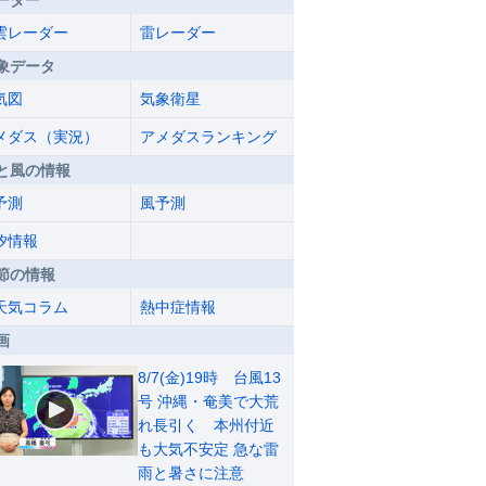
ーダー
雲レーダー
雷レーダー
象データ
気図
気象衛星
メダス（実況）
アメダスランキング
と風の情報
予測
風予測
汐情報
節の情報
天気コラム
熱中症情報
画
8/7(金)19時 台風13
号 沖縄・奄美で大荒
れ長引く 本州付近
も大気不安定 急な雷
雨と暑さに注意