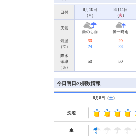
8月10日
8月11日
日付
(
月
)
(
火
)
天気
曇のち雨
曇一時雨
気温
30
29
（℃）
24
23
降水
確率
50
50
（％）
今日明日の指数情報
8月8日（
土
）
洗濯
傘