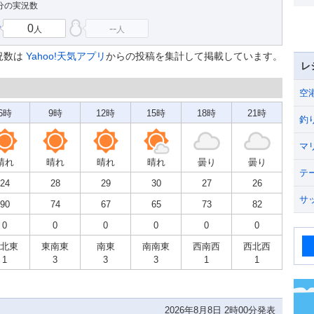
9分の実況数
0
--
人
人
況数は
Yahoo!天気アプリ
からの投稿を集計して掲載しています。
レ
空
6時
9時
12時
15時
18時
21時
釣
マ
晴れ
晴れ
晴れ
晴れ
曇り
曇り
テ
24
28
29
30
27
26
サ
90
74
67
65
73
82
0
0
0
0
0
0
北東
東南東
南東
南南東
西南西
西北西
1
3
3
3
1
1
2026年8月8日 2時00分発表