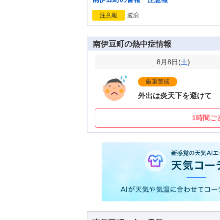
波浪
注意報
南伊豆町の熱中症情報
8月8日(
土
)
厳重警戒
外出は炎天下を避けて
1時間ご