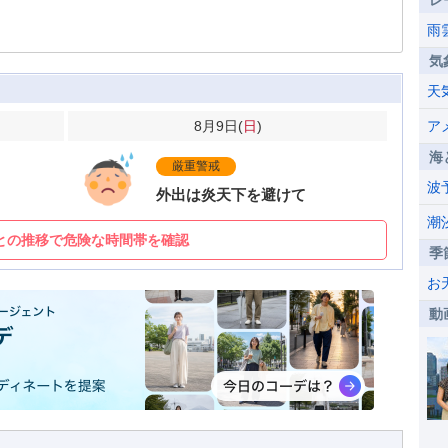
レ
雨
気
天
8月9日(
日
)
ア
海
厳重警戒
波
外出は炎天下を避けて
潮
との推移で危険な時間帯を確認
季
お
動