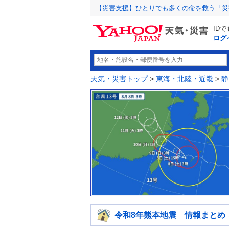
【災害支援】ひとりでも多くの命を救う「災
ID
ログ
天気・災害トップ
>
東海・北陸・近畿
>
静
令和8年熊本地震 情報まとめ