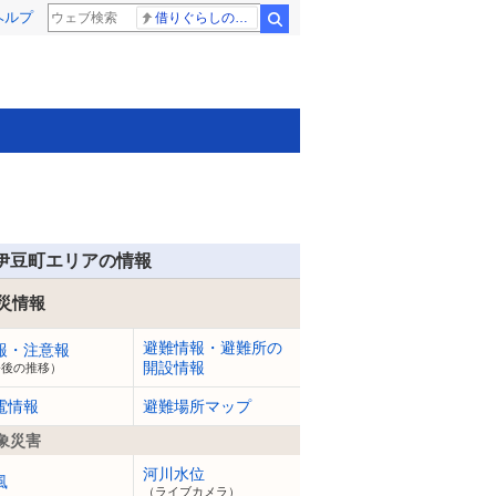
ヘルプ
借りぐらしのアリエッティ 耳をすませば
検索
伊豆町エリアの情報
災情報
避難情報・避難所の
報・注意報
開設情報
今後の推移）
電情報
避難場所マップ
象災害
河川水位
風
（ライブカメラ）