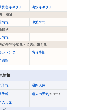
砂災害キキクル
洪水キキクル
震・津波
震情報
津波情報
山噴火
山情報
去の災害を知る・災害に備える
害カレンダー
防災手帳
災速報
気情報
気予報
週間天気
期予報
過去の天気
(外部サイト)
界の天気