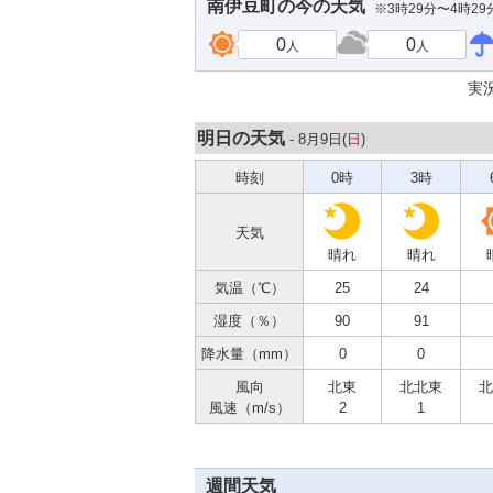
南伊豆町
の今の天気
※3時29分〜4時2
0
0
人
人
実
明日の天気
- 8月9日(
日
)
時刻
0時
3時
天気
晴れ
晴れ
気温（℃）
25
24
湿度（％）
90
91
降水量（mm）
0
0
風向
北東
北北東
北
風速（m/s）
2
1
週間天気