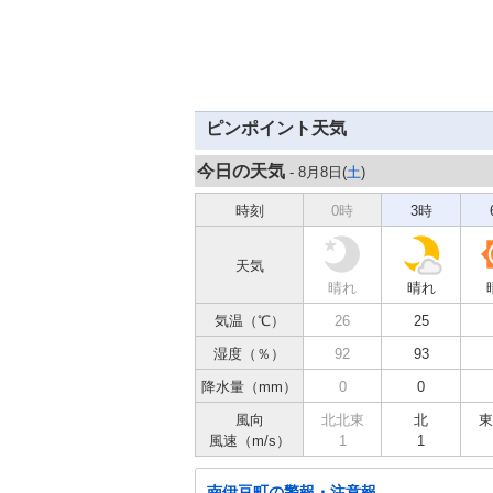
ピンポイント天気
今日の天気
- 8月8日(
土
)
時刻
0時
3時
天気
晴れ
晴れ
気温（℃）
26
25
湿度（％）
92
93
降水量（mm）
0
0
風向
北北東
北
東
風速（m/s）
1
1
南伊豆町の警報・注意報