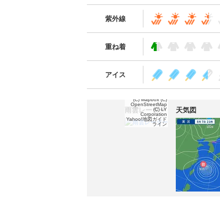
紫外線
重ね着
アイス
(C) Mapbox
(C)
OpenStreetMap
雨雲レーダー
天気図
(C) LY
Corporation
Yahoo!地図ガイド
ライン