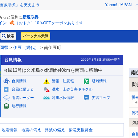
害救助犬」を支えよう
Yahoo! JAPAN
でもっと便利に
新規取得
イン
［おトク］10％OFFクーポンあります
パーソナル天気
岡県
>
伊豆（網代）
> 南伊豆町
台風情報
2026年8月8日 3時50分現在
台風13号は久米島の北西約40kmを南西に移動中
南
台風情報
警報・注意報
避難情報
防
台風に備える
洪水・土砂災害キキクル
警
雨雲レーダー
河川水位情報
災害マップ
（
運行情報
停
気
-
地震情報
-
地震の備え
-
津波の備え
-
緊急支援募金
台