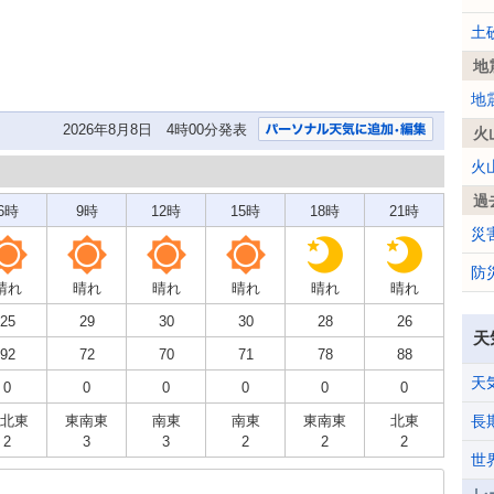
土
地
地
2026年8月8日 4時00分発表
火
火
過
6時
9時
12時
15時
18時
21時
災
防
晴れ
晴れ
晴れ
晴れ
晴れ
晴れ
25
29
30
30
28
26
天
92
72
70
71
78
88
天
0
0
0
0
0
0
北東
東南東
南東
南東
東南東
北東
長
2
3
3
2
2
2
世