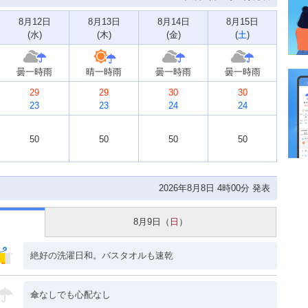
8月12日
8月13日
8月14日
8月15日
(
水
)
(
木
)
(
金
)
(
土
)
曇一時雨
晴一時雨
曇一時雨
曇一時雨
29
29
30
30
23
23
24
24
50
50
50
50
2026年8月8日 4時00分 発表
8月9日（
日
）
絶好の洗濯日和。バスタオルも速乾
傘なしでも心配なし