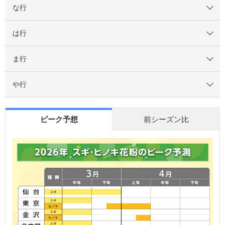
な行
は行
ま行
や行
ピーク予想
前シーズン比