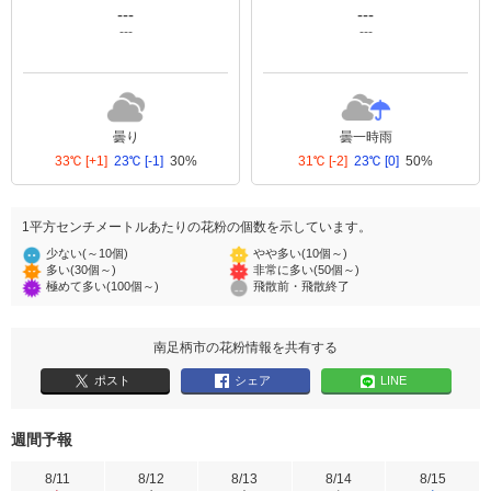
---
---
---
---
曇り
曇一時雨
33℃
[+1]
23℃
[-1]
30%
31℃
[-2]
23℃
[0]
50%
1平方センチメートルあたりの花粉の個数を示しています。
少ない(～10個)
やや多い(10個～)
多い(30個～)
非常に多い(50個～)
極めて多い(100個～)
飛散前・飛散終了
南足柄市の花粉情報を共有する
ポスト
シェア
LINE
週間予報
8/11
8/12
8/13
8/14
8/15