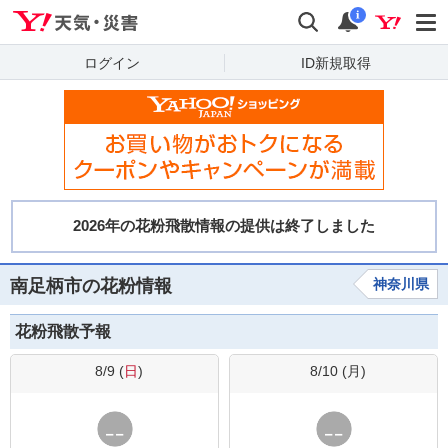
Yahoo!天気・災害
検索
通知
i
ログイン
ID新規取得
南足柄市の花粉情報
神奈川県
花粉飛散予報
8/9 (
日
)
8/10 (
月
)