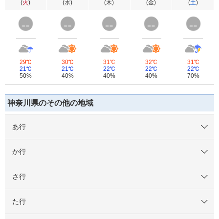
(
火
)
(
水
)
(
木
)
(
金
)
(
土
)
29℃
30℃
31℃
32℃
31℃
21℃
21℃
22℃
22℃
22℃
50%
40%
40%
40%
70%
神奈川県のその他の地域
あ行
か行
さ行
た行