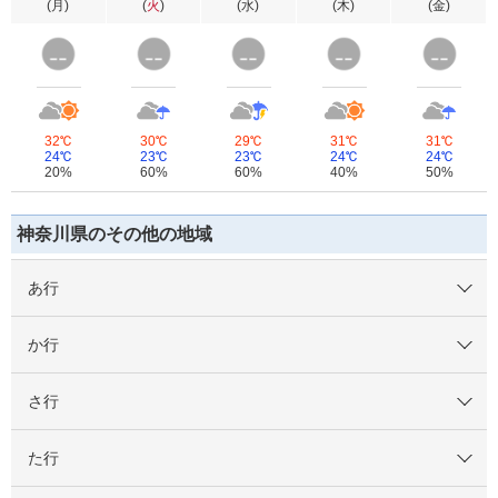
(
月
)
(
火
)
(
水
)
(
木
)
(
金
)
32℃
30℃
29℃
31℃
31℃
24℃
23℃
23℃
24℃
24℃
20%
60%
60%
40%
50%
神奈川県のその他の地域
あ行
か行
さ行
た行