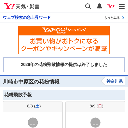
Yahoo!天気・災害
検索
通知
ウェブ検索の急上昇ワード
もっとみる
川崎市中原区の花粉情報
神奈川県
花粉飛散予報
8/8 (
土
)
8/9 (
日
)