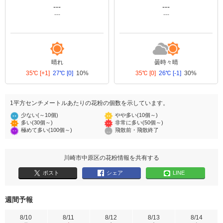
---
---
---
---
晴れ
曇時々晴
35℃
[+1]
27℃
[0]
10%
35℃
[0]
26℃
[-1]
30%
1平方センチメートルあたりの花粉の個数を示しています。
少ない(～10個)
やや多い(10個～)
多い(30個～)
非常に多い(50個～)
極めて多い(100個～)
飛散前・飛散終了
川崎市中原区の花粉情報を共有する
ポスト
シェア
LINE
週間予報
8/10
8/11
8/12
8/13
8/14