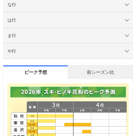
な行
は行
ま行
や行
ピーク予想
前シーズン比