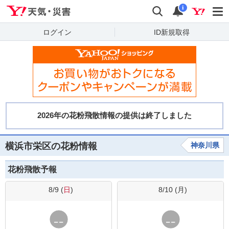
Yahoo!天気・災害
検索
通知
i
ログイン
ID新規取得
横浜市栄区の花粉情報
神奈川県
花粉飛散予報
8/9 (
日
)
8/10 (
月
)