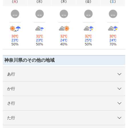
(
火
)
(
水
)
(
木
)
(
金
)
(
土
)
30℃
31℃
32℃
32℃
30℃
23℃
23℃
24℃
25℃
24℃
50%
50%
40%
50%
70%
神奈川県のその他の地域
あ行
か行
さ行
た行