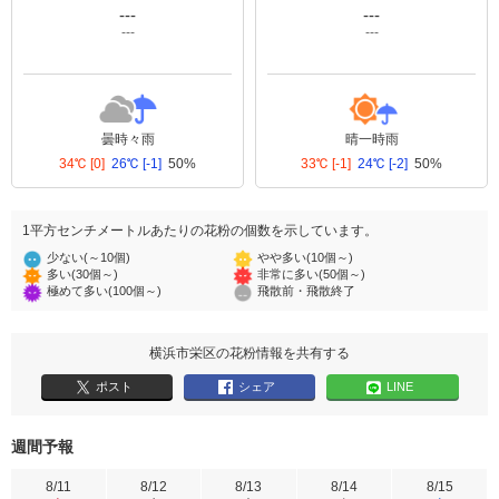
---
---
---
---
曇時々雨
晴一時雨
34℃
[0]
26℃
[-1]
50%
33℃
[-1]
24℃
[-2]
50%
1平方センチメートルあたりの花粉の個数を示しています。
少ない(～10個)
やや多い(10個～)
多い(30個～)
非常に多い(50個～)
極めて多い(100個～)
飛散前・飛散終了
横浜市栄区の花粉情報を共有する
ポスト
シェア
LINE
週間予報
8/11
8/12
8/13
8/14
8/15