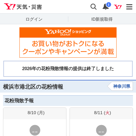
Yahoo!天気・災害
検索
通知
i
ログイン
ID新規取得
横浜市港北区の花粉情報
神奈川県
花粉飛散予報
8/10 (
月
)
8/11 (
火
)