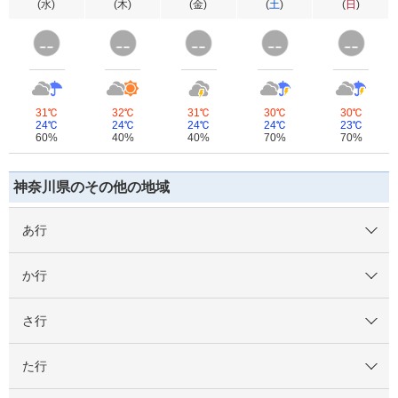
(
水
)
(
木
)
(
金
)
(
土
)
(
日
)
31℃
32℃
31℃
30℃
30℃
24℃
24℃
24℃
24℃
23℃
60%
40%
40%
70%
70%
神奈川県のその他の地域
あ行
か行
さ行
た行