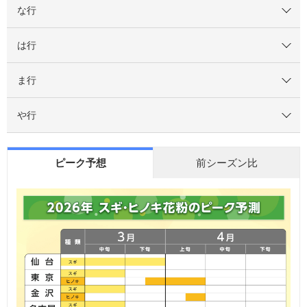
な行
は行
ま行
や行
ピーク予想
前シーズン比