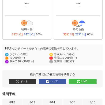
---
---
---
---
晴時々曇
晴のち雨
33℃
[-1]
24℃
[-1]
10%
30℃
[-3]
23℃
[-1]
60%
1平方センチメートルあたりの花粉の個数を示しています。
少ない(～10個)
やや多い(10個～)
多い(30個～)
非常に多い(50個～)
極めて多い(100個～)
飛散前・飛散終了
横浜市港北区の花粉情報を共有する
ポスト
シェア
LINE
週間予報
8/12
8/13
8/14
8/15
8/16