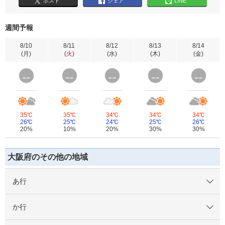
ポスト
シェア
LINE
週間予報
8/10
8/11
8/12
8/13
8/14
(
月
)
(
火
)
(
水
)
(
木
)
(
金
)
35℃
35℃
34℃
34℃
34℃
26℃
25℃
24℃
25℃
26℃
20%
10%
20%
30%
30%
大阪府のその他の地域
あ行
か行