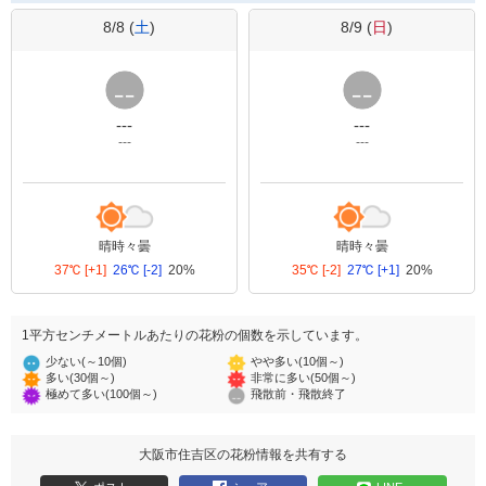
8/8 (
土
)
8/9 (
日
)
---
---
---
---
晴時々曇
晴時々曇
37℃
[+1]
26℃
[-2]
20%
35℃
[-2]
27℃
[+1]
20%
1平方センチメートルあたりの花粉の個数を示しています。
少ない(～10個)
やや多い(10個～)
多い(30個～)
非常に多い(50個～)
極めて多い(100個～)
飛散前・飛散終了
大阪市住吉区の花粉情報を共有する