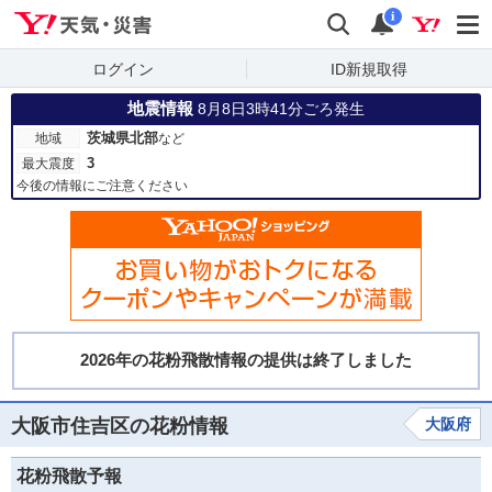
Yahoo!天気・災害
検索
通知
i
ログイン
ID新規取得
地震情報
8月8日3時41分ごろ発生
茨城県北部
地域
など
3
最大震度
今後の情報にご注意ください
大阪市住吉区の花粉情報
大阪府
花粉飛散予報