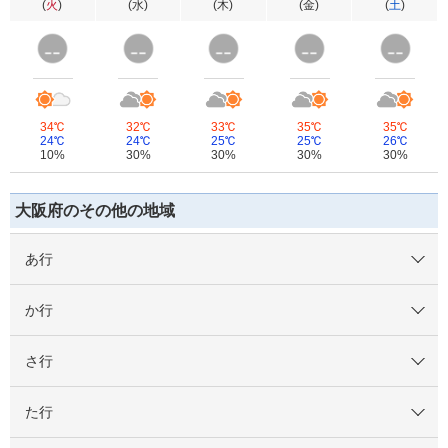
(
火
)
(
水
)
(
木
)
(
金
)
(
土
)
34℃
32℃
33℃
35℃
35℃
24℃
24℃
25℃
25℃
26℃
10%
30%
30%
30%
30%
大阪府のその他の地域
あ行
か行
さ行
た行