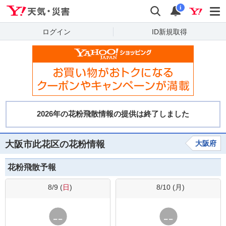
Yahoo!天気・災害
検索
通知
i
ログイン
ID新規取得
大阪市此花区の花粉情報
大阪府
花粉飛散予報
8/9 (
日
)
8/10 (
月
)