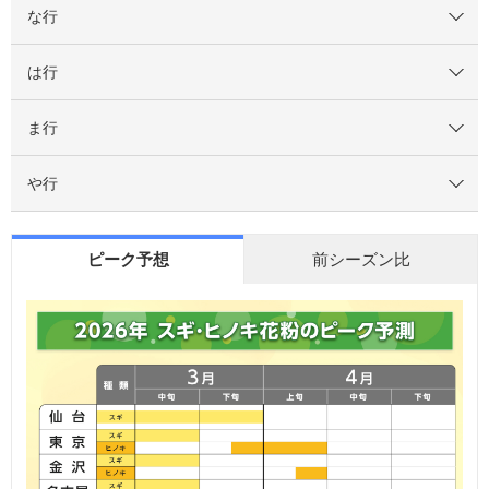
な行
は行
ま行
や行
ピーク予想
前シーズン比