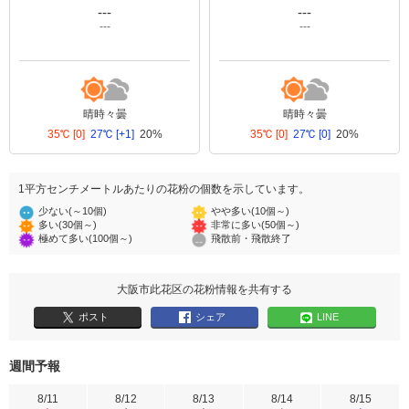
---
---
---
---
晴時々曇
晴時々曇
35℃
[0]
27℃
[+1]
20%
35℃
[0]
27℃
[0]
20%
1平方センチメートルあたりの花粉の個数を示しています。
少ない(～10個)
やや多い(10個～)
多い(30個～)
非常に多い(50個～)
極めて多い(100個～)
飛散前・飛散終了
大阪市此花区の花粉情報を共有する
ポスト
シェア
LINE
週間予報
8/11
8/12
8/13
8/14
8/15