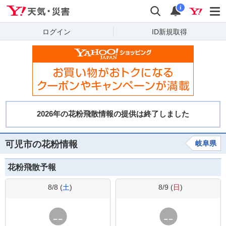
Yahoo!天気・災害
検索
通知
i
ログイン
ID新規取得
可児市の花粉情報
岐阜県
花粉飛散予報
8/8 (
土
)
8/9 (
日
)