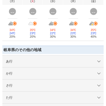
(
月
)
(
火
)
(
水
)
(
木
)
(
金
)
34℃
35℃
34℃
34℃
35℃
24℃
23℃
22℃
23℃
23℃
20%
20%
30%
30%
40%
岐阜県のその他の地域
あ行
か行
さ行
た行