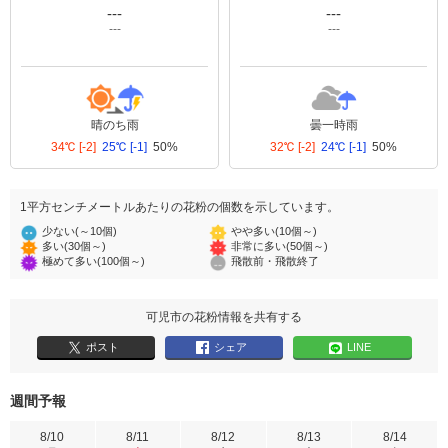
---
---
---
---
晴のち雨
曇一時雨
34℃
[-2]
25℃
[-1]
50%
32℃
[-2]
24℃
[-1]
50%
1平方センチメートルあたりの花粉の個数を示しています。
少ない(～10個)
やや多い(10個～)
多い(30個～)
非常に多い(50個～)
極めて多い(100個～)
飛散前・飛散終了
可児市の花粉情報を共有する
ポスト
シェア
LINE
週間予報
8/10
8/11
8/12
8/13
8/14