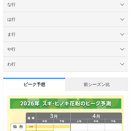
な行
は行
ま行
や行
わ行
ピーク予想
前シーズン比