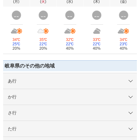
(
月
)
(
火
)
(
水
)
(
木
)
(
金
)
34℃
35℃
32℃
33℃
34℃
25℃
22℃
22℃
22℃
23℃
20%
20%
40%
40%
40%
岐阜県のその他の地域
あ行
か行
さ行
た行