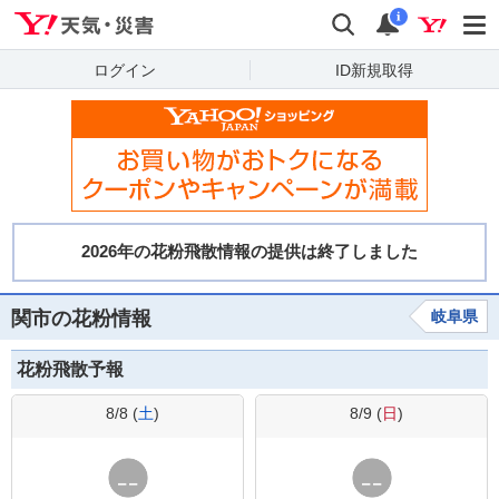
Yahoo!天気・災害
検索
通知
i
ログイン
ID新規取得
関市の花粉情報
岐阜県
花粉飛散予報
8/8 (
土
)
8/9 (
日
)