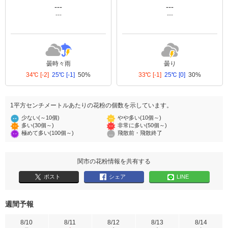
---
---
---
---
曇時々雨
曇り
34℃
[-2]
25℃
[-1]
50%
33℃
[-1]
25℃
[0]
30%
1平方センチメートルあたりの花粉の個数を示しています。
少ない(～10個)
やや多い(10個～)
多い(30個～)
非常に多い(50個～)
極めて多い(100個～)
飛散前・飛散終了
関市の花粉情報を共有する
ポスト
シェア
LINE
週間予報
8/10
8/11
8/12
8/13
8/14