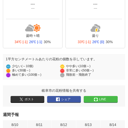
---
---
---
---
曇時々晴
曇り
34℃
[-1]
26℃
[-1]
30%
33℃
[-1]
26℃
[0]
30%
1平方センチメートルあたりの花粉の個数を示しています。
少ない(～10個)
やや多い(10個～)
多い(30個～)
非常に多い(50個～)
極めて多い(100個～)
飛散前・飛散終了
岐阜市の花粉情報を共有する
ポスト
シェア
LINE
週間予報
8/10
8/11
8/12
8/13
8/14