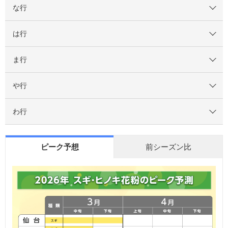
な行
は行
ま行
や行
わ行
ピーク予想
前シーズン比