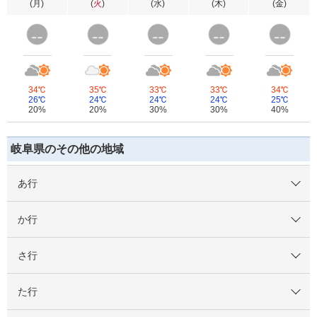
(
月
)
(
火
)
(
水
)
(
木
)
(
金
)
34℃
35℃
33℃
33℃
34℃
26℃
24℃
24℃
24℃
25℃
20%
20%
30%
30%
40%
岐阜県のその他の地域
あ行
か行
さ行
た行