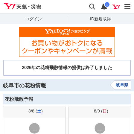
Yahoo!天気・災害
検索
通知
i
ログイン
ID新規取得
岐阜市の花粉情報
岐阜県
花粉飛散予報
8/8 (
土
)
8/9 (
日
)