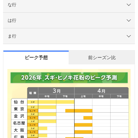
な行
は行
ま行
ピーク予想
前シーズン比