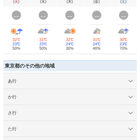
(
火
)
(
水
)
(
木
)
(
金
)
(
土
)
32℃
31℃
32℃
31℃
30℃
23℃
23℃
24℃
24℃
23℃
50%
50%
30%
40%
70%
東京都のその他の地域
あ行
か行
さ行
た行