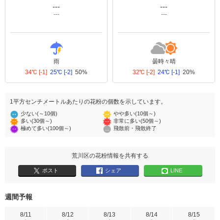
---
---
---
---
雨
曇時々晴
34℃
[-1]
25℃
[-2]
50%
32℃
[-2]
24℃
[-1]
20%
1平方センチメートルあたりの花粉の個数を示しています。
少ない(～10個)
やや多い(10個～)
多い(30個～)
非常に多い(50個～)
極めて多い(100個～)
飛散前・飛散終了
荒川区の花粉情報を共有する
ポスト
シェア
LINE
週間予報
8/11
8/12
8/13
8/14
8/15