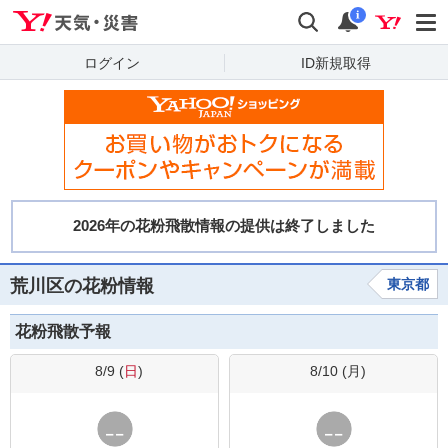
Yahoo!天気・災害
検索
通知
i
ログイン
ID新規取得
荒川区の花粉情報
東京都
花粉飛散予報
8/9 (
日
)
8/10 (
月
)