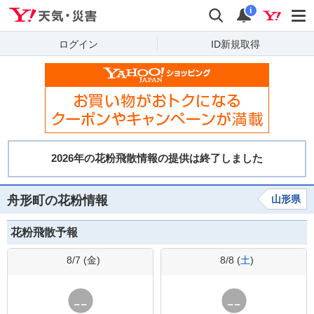
Yahoo!天気・災害
検索
通知
i
ログイン
ID新規取得
舟形町の花粉情報
山形県
花粉飛散予報
8/7 (
金
)
8/8 (
土
)