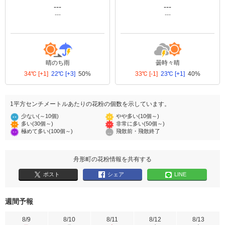
---
---
---
---
晴のち雨
曇時々晴
34℃
[+1]
22℃
[+3]
50%
33℃
[-1]
23℃
[+1]
40%
1平方センチメートルあたりの花粉の個数を示しています。
少ない(～10個)
やや多い(10個～)
多い(30個～)
非常に多い(50個～)
極めて多い(100個～)
飛散前・飛散終了
舟形町の花粉情報を共有する
ポスト
シェア
LINE
週間予報
8/9
8/10
8/11
8/12
8/13