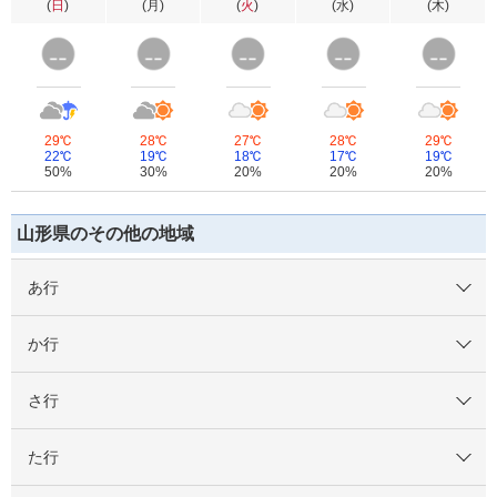
(
日
)
(
月
)
(
火
)
(
水
)
(
木
)
29℃
28℃
27℃
28℃
29℃
22℃
19℃
18℃
17℃
19℃
50%
30%
20%
20%
20%
山形県のその他の地域
あ行
か行
さ行
た行