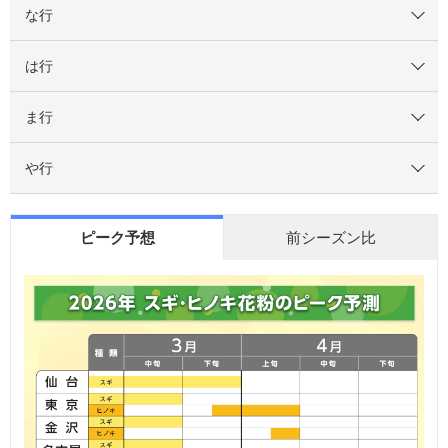
な行
は行
ま行
や行
ピーク予想
前シーズン比