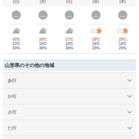
(
日
)
(
月
)
(
火
)
(
水
)
(
木
)
30℃
28℃
27℃
28℃
29℃
23℃
19℃
18℃
18℃
19℃
30%
30%
30%
20%
20%
山形県のその他の地域
あ行
か行
さ行
た行