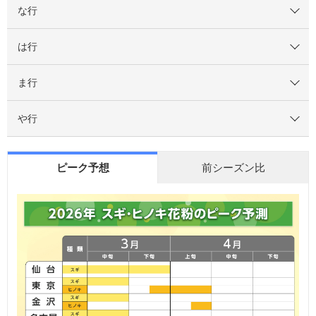
な行
は行
ま行
や行
ピーク予想
前シーズン比