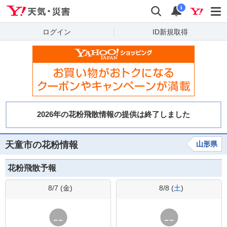
Yahoo!天気・災害
検索
通知
i
ログイン
ID新規取得
天童市の花粉情報
山形県
花粉飛散予報
8/7 (
金
)
8/8 (
土
)