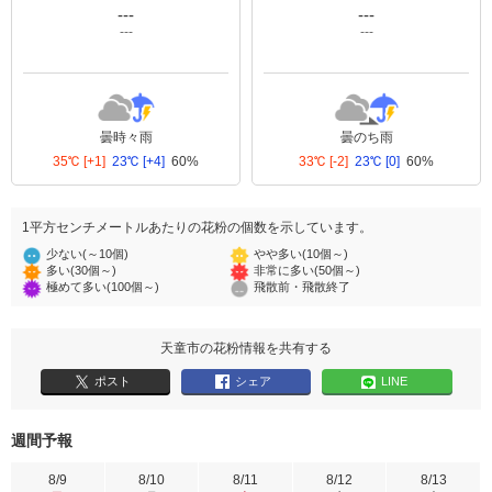
---
---
---
---
曇時々雨
曇のち雨
35℃
[+1]
23℃
[+4]
60%
33℃
[-2]
23℃
[0]
60%
1平方センチメートルあたりの花粉の個数を示しています。
少ない(～10個)
やや多い(10個～)
多い(30個～)
非常に多い(50個～)
極めて多い(100個～)
飛散前・飛散終了
天童市の花粉情報を共有する
ポスト
シェア
LINE
週間予報
8/9
8/10
8/11
8/12
8/13