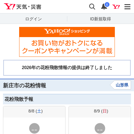
Yahoo!天気・災害
検索
通知
i
ログイン
ID新規取得
新庄市の花粉情報
山形県
花粉飛散予報
8/8 (
土
)
8/9 (
日
)