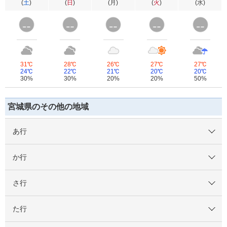
(
土
)
(
日
)
(
月
)
(
火
)
(
水
)
31℃
28℃
26℃
27℃
27℃
24℃
22℃
21℃
20℃
20℃
30%
30%
20%
20%
50%
宮城県のその他の地域
あ行
か行
さ行
た行