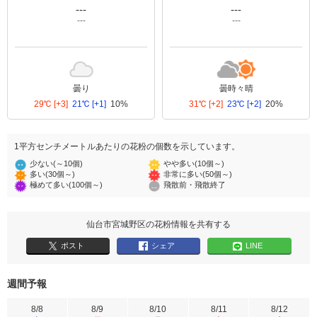
---
---
---
---
曇り
曇時々晴
29℃
[+3]
21℃
[+1]
10%
31℃
[+2]
23℃
[+2]
20%
1平方センチメートルあたりの花粉の個数を示しています。
少ない(～10個)
やや多い(10個～)
多い(30個～)
非常に多い(50個～)
極めて多い(100個～)
飛散前・飛散終了
仙台市宮城野区の花粉情報を共有する
ポスト
シェア
LINE
週間予報
8/8
8/9
8/10
8/11
8/12