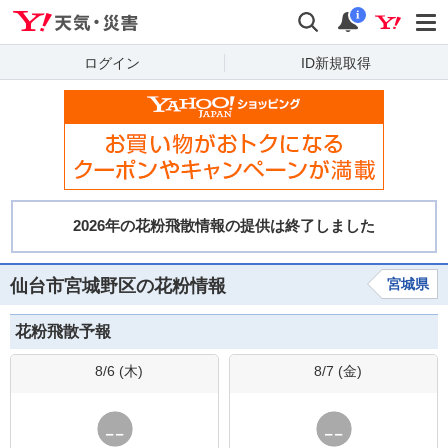
Yahoo!天気・災害
検索
通知
i
ログイン
ID新規取得
仙台市宮城野区の花粉情報
宮城県
花粉飛散予報
8/6 (
木
)
8/7 (
金
)