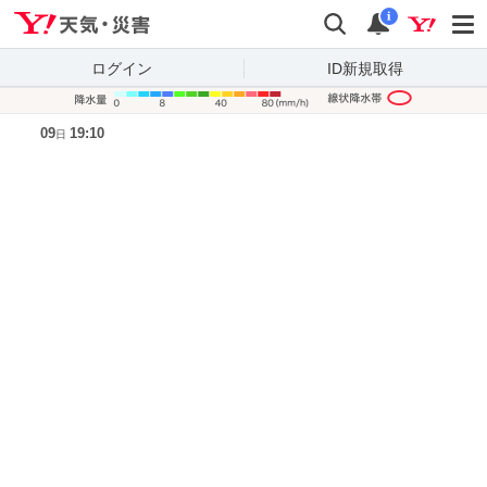
Yahoo!天気・災害
検索
通知
i
ログイン
ID新規取得
降水量凡
09
19:10
日