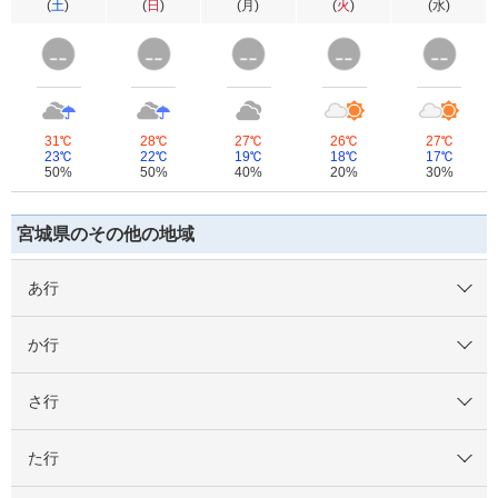
(
土
)
(
日
)
(
月
)
(
火
)
(
水
)
31℃
28℃
27℃
26℃
27℃
23℃
22℃
19℃
18℃
17℃
50%
50%
40%
20%
30%
宮城県のその他の地域
あ行
か行
さ行
た行