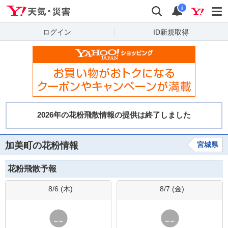
Yahoo!天気・災害
検索
通知
i
ログイン
ID新規取得
加美町の花粉情報
宮城県
花粉飛散予報
8/6 (
木
)
8/7 (
金
)