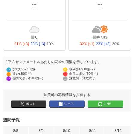
---
---
---
---
曇り
曇時々晴
31℃
[+3]
20℃
[+3]
10%
32℃
[+1]
23℃
[+3]
20%
1平方センチメートルあたりの花粉の個数を示しています。
少ない(～10個)
やや多い(10個～)
多い(30個～)
非常に多い(50個～)
極めて多い(100個～)
飛散前・飛散終了
加美町の花粉情報を共有する
ポスト
シェア
LINE
週間予報
8/8
8/9
8/10
8/11
8/12