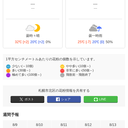
---
---
---
---
曇時々晴
曇一時雨
32℃
[+2]
20℃
[+2]
0%
25℃
[-7]
20℃
[0]
50%
1平方センチメートルあたりの花粉の個数を示しています。
少ない(～10個)
やや多い(10個～)
多い(30個～)
非常に多い(50個～)
極めて多い(100個～)
飛散前・飛散終了
札幌市北区の花粉情報を共有する
ポスト
シェア
LINE
週間予報
8/9
8/10
8/11
8/12
8/13