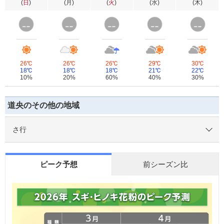
(
日
)
(
月
)
(
火
)
(
水
)
(
木
)
26℃
26℃
26℃
29℃
30℃
18℃
18℃
18℃
21℃
22℃
10%
20%
60%
40%
30%
道央のその他の地域
さ行
ピーク予想
前シーズン比