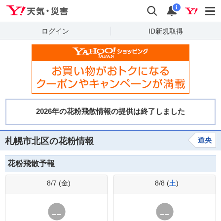
Yahoo!天気・災害
検索
通知
i
ログイン
ID新規取得
札幌市北区の花粉情報
道央
花粉飛散予報
8/7 (
金
)
8/8 (
土
)