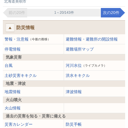
北海道美唄市
前の20件
次の20件
1～20/143件
防災情報
警報・注意報
避難情報・避難所の開設情報
（今後の推移）
停電情報
避難場所マップ
気象災害
台風
河川水位
（ライブカメラ）
土砂災害キキクル
洪水キキクル
地震・津波
地震情報
津波情報
火山噴火
火山情報
過去の災害を知る・災害に備える
災害カレンダー
防災手帳