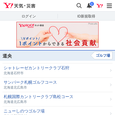
Yahoo!天気・災害
検索
通知
i
ログイン
ID新規取得
道央
ゴルフ場
シャトレーゼカントリークラブ石狩
北海道石狩市
サンパーク札幌ゴルフコース
北海道北広島市
札幌国際カントリークラブ島松コース
北海道北広島市
ニューしのつゴルフ場