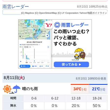
雨雲レーダー
8月10日 16時25分時点
(C) Mapbox
(C) OpenStreetMap
(C) LY Corporation
Yahoo!地図ガイドライン
8月11日(
火
)
8月10日 16時00分発表
晴のち雨
34℃
21℃
[-1]
[-1]
0-6
6-12
12-18
18-24
時間
0％
0％
20％
50％
降水