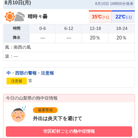
8月10日(
月
)
8月10日 16時00分発表
晴時々曇
35℃
22℃
[+1]
[-1]
0-6
6-12
12-18
18-24
時間
---
---
20％
20％
降水
風：南西の風
波：---
中・西部の警報・注意報
雷
注意報
今日の山梨県の熱中症情報
厳重警戒
外出は炎天下を避けて
市区町村ごとの熱中症情報