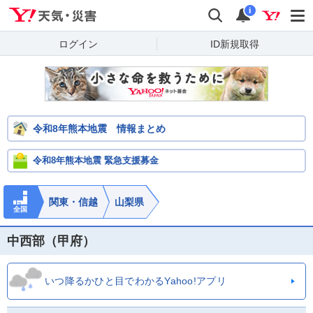
Yahoo!天気・災害
検索
通知
i
ログイン
ID新規取得
令和8年熊本地震 情報まとめ
令和8年熊本地震 緊急支援募金
関東・信越
山梨県
全国
中西部（甲府）
いつ降るかひと目でわかるYahoo!アプリ