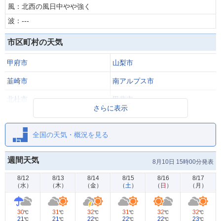
風：北西の風日中やや強く
波：---
市区町村の天気
甲府市
山梨市
韮崎市
南アルプス市
北杜市
甲斐市
さらに表示
笛吹市
甲州市
全国の天気・概況を見る
中央市
市川三郷町
早川町
身延町
週間天気
8月10日 15時00分発表
8/12
8/13
8/14
8/15
8/16
8/17
（
水
）
（
木
）
（
金
）
（
土
）
（
日
）
（
月
）
30
31
32
31
32
32
℃
℃
℃
℃
℃
℃
21
21
22
22
22
23
℃
℃
℃
℃
℃
℃