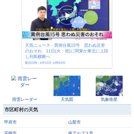
天気ニュース - 異例台風15号 思わぬ災害
のおそれ 11日(火・祝)に関東か東北に上陸
し列島横断へ
配信日時：8月10日 14時24分
雨雲レーダー
天気図
気象衛星
市区町村の天気
甲府市
山梨市
韮崎市
南アルプス市