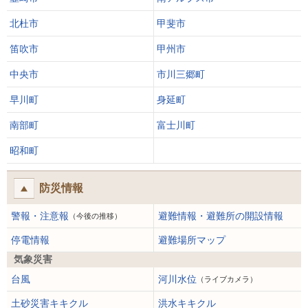
北杜市
甲斐市
笛吹市
甲州市
中央市
市川三郷町
早川町
身延町
南部町
富士川町
昭和町
防災情報
警報・注意報
避難情報・避難所の開設情報
（今後の推移）
停電情報
避難場所マップ
気象災害
台風
河川水位
（ライブカメラ）
土砂災害キキクル
洪水キキクル