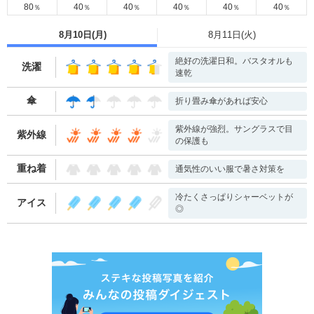
80
40
40
40
40
40
％
％
％
％
％
％
8月10日(
月
)
8月11日(
火
)
絶好の洗濯日和。バスタオルも
洗濯
速乾
傘
折り畳み傘があれば安心
紫外線が強烈。サングラスで目
紫外線
の保護も
重ね着
通気性のいい服で暑さ対策を
冷たくさっぱりシャーベットが
アイス
◎