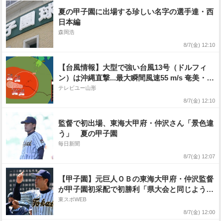
夏の甲子園に出場する珍しい名字の選手達・西
日本編
森岡浩
8/7(金) 12:10
【台風情報】大型で強い台風13号（ドルフィ
ン）は沖縄直撃...最大瞬間風速55 m/s 奄美・沖
縄では暴風や高波などに厳重に警戒 線状降水
テレビユー山形
帯発生の可能性も 台風15号の今後はどうな
8/7(金) 12:10
る? 進路予想・勢力を詳しく 全国の天気を画
像で 気象庁
監督で初出場、東海大甲府・仲沢さん「景色違
う」 夏の甲子園
毎日新聞
8/7(金) 12:07
【甲子園】元巨人ＯＢの東海大甲府・仲沢監督
が甲子園初采配で初勝利「県大会と同じように
やってくれた」
東スポWEB
8/7(金) 12:00