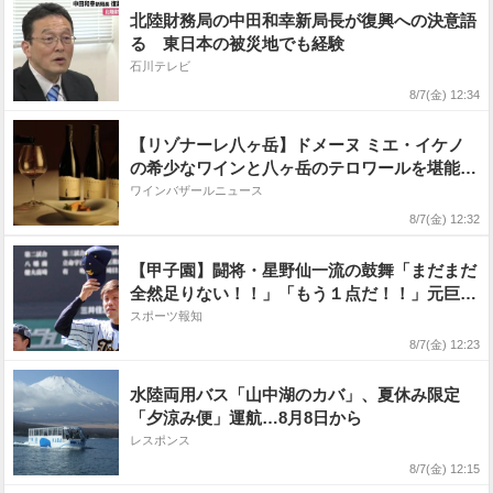
北陸財務局の中田和幸新局長が復興への決意語
る 東日本の被災地でも経験
石川テレビ
8/7(金) 12:34
【リゾナーレ八ヶ岳】ドメーヌ ミエ・イケノ
の希少なワインと八ヶ岳のテロワールを堪能す
る「究極の山梨ワインステイ」販売
ワインバザールニュース
8/7(金) 12:32
【甲子園】闘将・星野仙一流の鼓舞「まだまだ
全然足りない！！」「もう１点だ！！」元巨人
＆楽天の東海大甲府・仲沢広基監督「最後の最
スポーツ報知
後まで戦う姿勢を崩さない人」
8/7(金) 12:23
水陸両用バス「山中湖のカバ」、夏休み限定
「夕涼み便」運航…8月8日から
レスポンス
8/7(金) 12:15