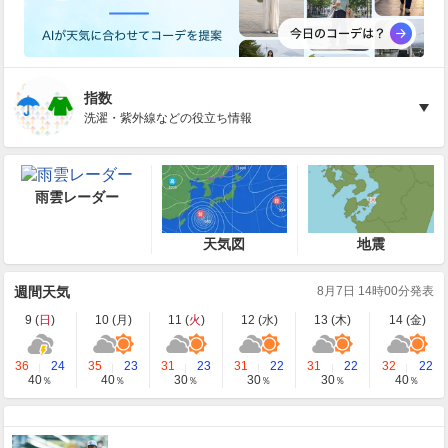
指数
洗濯・紫外線などの役立ち情報
雨雲レーダー
天気図
地震
週間天気
8月7日 14時00分発表
9 (
日
)
10 (
月
)
11 (
火
)
12 (
水
)
13 (
木
)
14 (
金
)
36
24
35
23
31
23
31
22
31
22
32
22
40
40
30
30
30
40
％
％
％
％
％
％