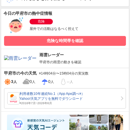
今日の甲府市の熱中症情報
危険
屋外での活動はなるべく控えて
危険な時間帯を確認
雨雲レーダー
甲府市
の雨雲の動きを確認
甲府市
の今の天気
※14時04分〜15時04分の実況数
3
0
0
--
人
人
人
人