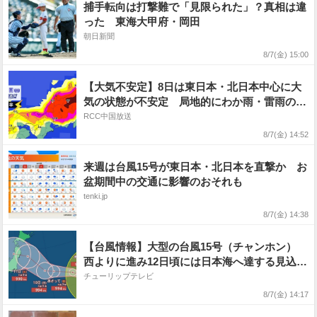
捕手転向は打撃難で「見限られた」？真相は違
った 東海大甲府・岡田
朝日新聞
8/7(金) 15:00
【大気不安定】8日は東日本・北日本中心に大
気の状態が不安定 局地的にわか雨・雷雨の可
能性 落雷や突風 急な強雨に注意
RCC中国放送
8/7(金) 14:52
来週は台風15号が東日本・北日本を直撃か お
盆期間中の交通に影響のおそれも
tenki.jp
8/7(金) 14:38
【台風情報】大型の台風15号（チャンホン）
西よりに進み12日頃には日本海へ達する見込み
【雨と風のシミュレーション】
チューリップテレビ
8/7(金) 14:17