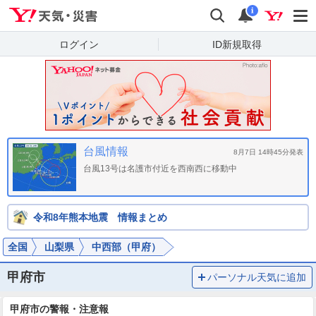
Yahoo!天気・災害
検索
通知
i
ログイン
ID新規取得
台風情報
8月7日 14時45分発表
台風13号は名護市付近を西南西に移動中
令和8年熊本地震 情報まとめ
全国
山梨県
中西部（甲府）
甲府市
パーソナル天気に追加
甲府市の警報・注意報