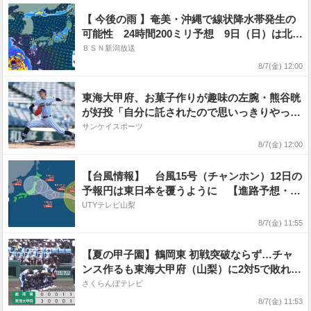
【 今後の雨 】奄美・沖縄で線状降水帯発生の
可能性 24時間200ミリ予想 9日（日）は北日
本・東日本で警報級大雨のおそれ【台風の予想
ＢＳＮ新潟放送
進路・今後の雨風シミュレーション・7日正午
8/7(金) 12:00
更新】
東海大甲府、お菓子作りが趣味の左腕・熊谷晄
が好投「自分に託されたので思いっきりやって
いこう」
サンケイスポーツ
8/7(金) 12:00
【台風情報】 台風15号（チャンホン）12日の
予報円は東日本を覆うように 【進路予想・雨
と風のシミュレーション】
UTYテレビ山梨
8/7(金) 11:55
【夏の甲子園】鶴岡東 初戦突破ならず…チャ
ンス作るも東海大甲府（山梨）に2対5で敗れ
る 山形
さくらんぼテレビ
8/7(金) 11:53