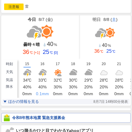
雷
注意報
今日
8/7 (
金
)
明日
8/8 (
土
)
40
曇時々晴
40
%
%
36
25
36
25
℃
℃
℃
[+1]
℃
[0]
時刻
15
16
17
18
19
20
21
天気
気温
34
℃
33
℃
32
℃
30
℃
29
℃
28
℃
28
℃
降水
40
%
40
%
30
%
30
%
20
%
20
%
20
%
0
mm
0.1
mm
0
mm
0
mm
0
mm
0
mm
0
mm
0
湿度
50
53
56
62
67
68
70
%
%
%
%
%
%
%
ほかの情報を見る
8月7日 14時00分発表
南
南南西
南南西
南南西
南西
西
北北西
風
4
5
5
4
2
1
1
m/s
m/s
m/s
m/s
m/s
m/s
m/s
令和8年熊本地震 緊急支援募金
いつ降るかひと目でわかるYahoo!アプリ