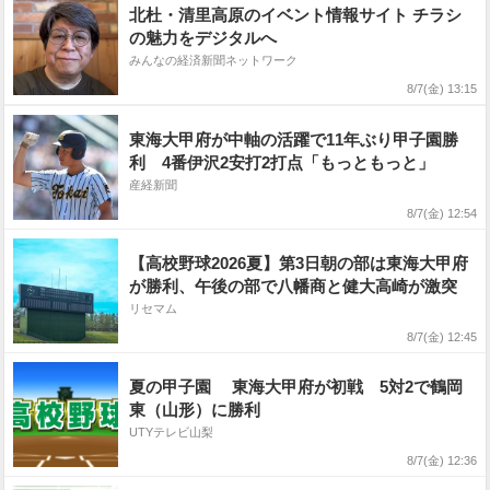
北杜・清里高原のイベント情報サイト チラシ
の魅力をデジタルへ
みんなの経済新聞ネットワーク
8/7(金) 13:15
東海大甲府が中軸の活躍で11年ぶり甲子園勝
利 4番伊沢2安打2打点「もっともっと」
産経新聞
8/7(金) 12:54
【高校野球2026夏】第3日朝の部は東海大甲府
が勝利、午後の部で八幡商と健大高崎が激突
リセマム
8/7(金) 12:45
夏の甲子園 東海大甲府が初戦 5対2で鶴岡
東（山形）に勝利
UTYテレビ山梨
8/7(金) 12:36