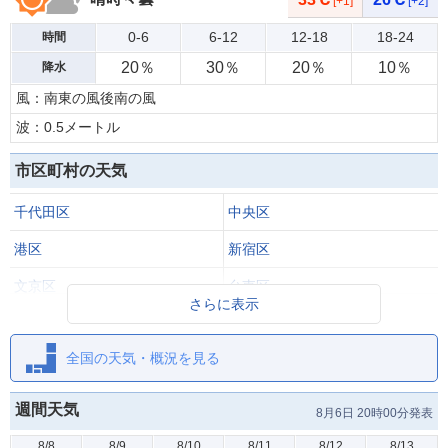
[+1]
[+2]
0-6
6-12
12-18
18-24
時間
20％
30％
20％
10％
降水
風：南東の風後南の風
波：0.5メートル
市区町村の天気
千代田区
中央区
港区
新宿区
文京区
台東区
さらに表示
墨田区
江東区
全国の天気・概況を見る
品川区
目黒区
大田区
世田谷区
週間天気
8月6日 20時00分発表
8/8
8/9
8/10
8/11
8/12
8/13