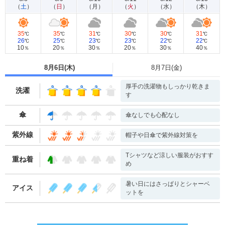
（
土
）
（
日
）
（
月
）
（
火
）
（
水
）
（
木
）
35
35
31
30
30
31
℃
℃
℃
℃
℃
℃
26
25
23
23
22
22
℃
℃
℃
℃
℃
℃
10
20
30
20
30
40
％
％
％
％
％
％
8月6日(
木
)
8月7日(
金
)
厚手の洗濯物もしっかり乾きま
洗濯
す
傘
傘なしでも心配なし
紫外線
帽子や日傘で紫外線対策を
Tシャツなど涼しい服装がおすす
重ね着
め
暑い日にはさっぱりとシャーベ
アイス
ットを