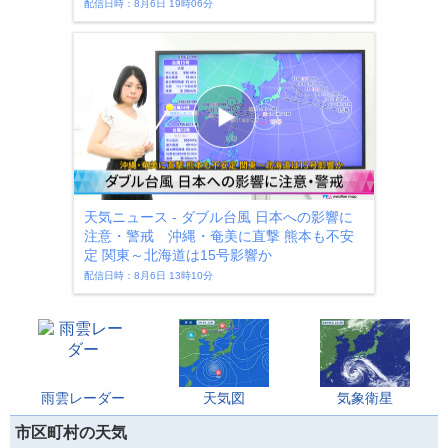
配信日時：8月6日 19時06分
天気ニュース - ダブル台風 日本への影響に
注意・警戒 沖縄・奄美に直撃 熊本も不安
定 関東～北海道は15号影響か
配信日時：8月6日 13時10分
雨雲レーダー
天気図
気象衛星
市区町村の天気