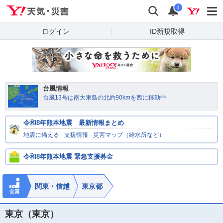
Yahoo!天気・災害
検索
通知
i
ログイン
ID新規取得
台風情報
台風13号は南大東島の北約90kmを西に移動中
令和8年熊本地震 最新情報まとめ
地震に備える
-
支援情報
-
災害マップ（給水所など）
令和8年熊本地震 緊急支援募金
関東・信越
東京都
全国
東京（東京）