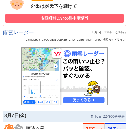
外出は炎天下を避けて
市区町村ごとの熱中症情報
雨雲レーダー
8月6日 23時35分時点
(C) Mapbox
(C) OpenStreetMap
(C) LY Corporation
Yahoo!地図ガイドライン
8月7日(
金
)
8月6日 22時00分発表
晴時々曇
33℃
26℃