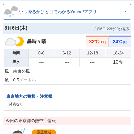
いつ降るかひと目でわかるYahoo!アプリ
8月6日(
木
)
8月6日 22時00分発表
曇時々晴
32℃
24℃
[+1]
[0]
0-6
6-12
12-18
18-24
時間
---
---
---
10％
降水
風：南東の風
波：0.5メートル
東京地方の警報・注意報
発表なし
今日の東京都の熱中症情報
厳重警戒