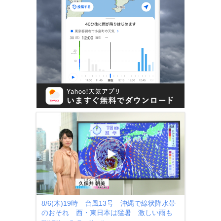
8/6(木)19時 台風13号 沖縄で線状降水帯
のおそれ 西・東日本は猛暑 激しい雨も