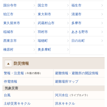
国分寺市
国立市
福生市
狛江市
東大和市
清瀬市
東久留米市
武蔵村山市
多摩市
稲城市
羽村市
あきる野市
西東京市
瑞穂町
日の出町
檜原村
奥多摩町
防災情報
警報・注意報
避難情報・避難所の開設情報
（今後の推移）
停電情報
避難場所マップ
気象災害
台風
河川水位
（ライブカメラ）
土砂災害キキクル
洪水キキクル