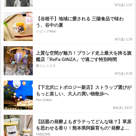
8/7(金) 1:57
【谷根千】地域に愛される 三陽食品で味わ
う、谷中の夏
リビングWeb
8/7(金) 1:35
上質な空間が魅力！ブランド史上最大を誇る旗
艦店「ReFa GINZA」で過ごす特別時間
暮らしニスタ
8/7(金) 0:20
【下北沢にトポロジー新店】ストラップ選びが
もっと楽しい、大人の買い物散歩へ
Pen Online
8/6(木) 23:57
【話題の発酵よもぎラテってどんな味？】草原
を思わせる香り！熊本県阿蘇育ちの“発酵よも
ぎ”専門店「BETWEEN by THE YOMOGI
TABIZINE