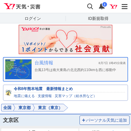
Yahoo!天気・災害
検索
通知
i
ログイン
ID新規取得
台風情報
8月7日 1時45分発表
台風13号は南大東島の北北西約110kmを西に移動中
令和8年熊本地震 最新情報まとめ
地震に備える
-
支援情報
-
災害マップ（給水所など）
全国
東京都
東京（東京）
文京区
パーソナル天気に追加