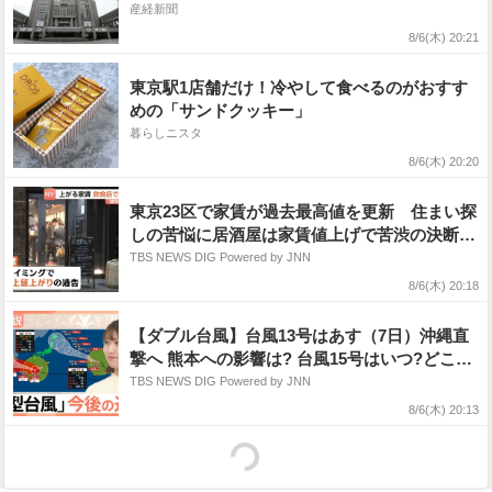
産経新聞
8/6(木) 20:21
東京駅1店舗だけ！冷やして食べるのがおすす
めの「サンドクッキー」
暮らしニスタ
8/6(木) 20:20
東京23区で家賃が過去最高値を更新 住まい探
しの苦悩に居酒屋は家賃値上げで苦渋の決断
も…
TBS NEWS DIG Powered by JNN
8/6(木) 20:18
【ダブル台風】台風13号はあす（7日）沖縄直
撃へ 熊本への影響は? 台風15号はいつ?どこに
接近?【Nスタ解説】
TBS NEWS DIG Powered by JNN
8/6(木) 20:13