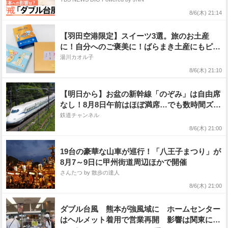
8/6(木) 21:14
【羽田空港限定】スイーツ3選。旅のお土産
に！自分へのご褒美に！ばらまき土産にもピッ
タリ！
湯川カオル子
8/6(木) 21:10
【明日から】お盆の新幹線「のぞみ」は自由席
なし！8月8日午前はほぼ満席…でも数時間ズラ
せば空きが見つかることも 混雑避ける「空
鉄道チャンネル
席」探しのコツ
8/6(木) 21:00
19台の豪華な山車が巡行！「八王子まつり」が
8月7～9日に甲州街道周辺ほかで開催
さんたつ by 散歩の達人
8/6(木) 21:00
ダブル台風 熊本が強風域に ホームセンター
はヘルメット着用で営業再開 影響は関東に