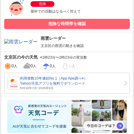
危険
屋外での活動はなるべく控えて
危険な時間帯を確認
雨雲レーダー
文京区
の雨雲の動きを確認
文京区
の今の天気
※1時23分〜2時23分の実況数
0
0
0
--
人
人
人
人