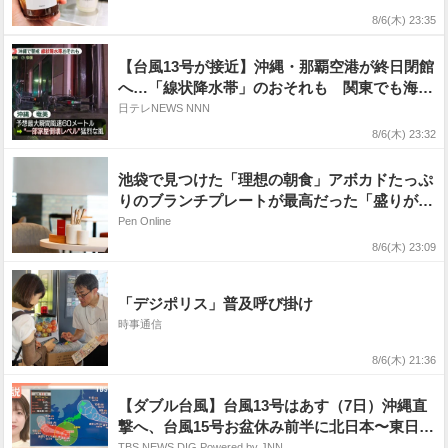
STAND」
8/6(木) 23:35
【台風13号が接近】沖縄・那覇空港が終日閉館
へ…「線状降水帯」のおそれも 関東でも海
に“異変”影響すでに
日テレNEWS NNN
8/6(木) 23:32
池袋で見つけた「理想の朝食」アボカドたっぷ
りのブランチプレートが最高だった「盛りが美
しい！」
Pen Online
8/6(木) 23:09
「デジポリス」普及呼び掛け
時事通信
8/6(木) 21:36
【ダブル台風】台風13号はあす（7日）沖縄直
撃へ、台風15号お盆休み前半に北日本〜東日本
に接近するおそれ【Nスタ解説】
TBS NEWS DIG Powered by JNN