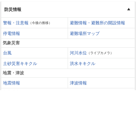
防災情報
警報・注意報
避難情報・避難所の開設情報
（今後の推移）
停電情報
避難場所マップ
気象災害
台風
河川水位
（ライブカメラ）
土砂災害キキクル
洪水キキクル
地震・津波
地震情報
津波情報
火山噴火
火山情報
過去の災害を知る・災害に備える
災害カレンダー
防災手帳
防災速報