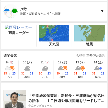
指数
洗濯・紫外線などの役立ち情報
雨雲レーダー
天気図
地震
週間天気
8月6日 20時00分発表
9 (
日
)
10 (
月
)
11 (
火
)
12 (
水
)
13 (
木
)
14 (
金
)
35
25
31
23
30
23
30
22
31
23
31
23
20
30
20
30
40
60
％
％
％
％
％
％
「中部経済産業局」新局長・三浦聡氏が意気込
み語る 「ＩＴ技術や環境問題をリードして取
り組む」
中京テレビＮＥＷＳ