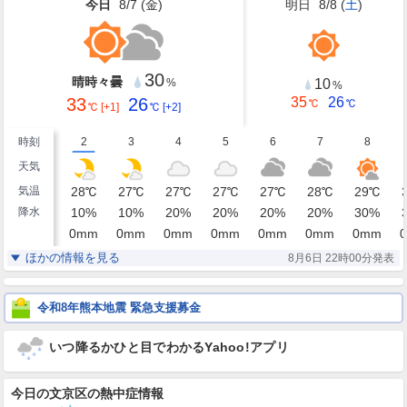
今日
8/7 (
金
)
明日
8/8 (
土
)
30
晴時々曇
10
%
%
33
26
35
26
℃
℃
℃
[+1]
℃
[+2]
時刻
2
3
4
5
6
7
8
天気
気温
28
℃
27
℃
27
℃
27
℃
27
℃
28
℃
29
℃
降水
10
%
10
%
20
%
20
%
20
%
20
%
30
%
0
mm
0
mm
0
mm
0
mm
0
mm
0
mm
0
mm
0
湿度
86
86
89
89
87
84
81
%
%
%
%
%
%
%
ほかの情報を見る
8月6日 22時00分発表
東南東
東
東
東北東
東
東南東
南東
風
1
1
1
1
1
1
1
m/s
m/s
m/s
m/s
m/s
m/s
m/s
令和8年熊本地震 緊急支援募金
いつ降るかひと目でわかるYahoo!アプリ
今日の文京区の熱中症情報