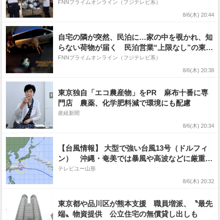
も 海の家では「100件くらいキャンセル」
FNNプライムオンライン（フジテレビ系）
8/6(木) 20:44
自宅の隣が突然、民泊に…家の中を覗かれ、知
らない荷物が届く 民泊営業“上限なし”の東
京・大田区 苦情件数は1年で5倍以上に
FNNプライムオンライン（フジテレビ系）
8/6(木) 20:38
東京独自「エコ農産物」をPR 麻布十番に専
門店 農薬、化学肥料減で環境にも配慮
産経新聞
8/6(木) 20:34
【台風情報】 大型で強い台風13号（ドルフィ
ン） 沖縄・奄美では暴風や高波などに厳重に
警戒 最大瞬間風速60 m/s 台風15号の今後は
テレビユー山形
どうなる? 進路予想・勢力を詳しく 今後の全
8/6(木) 20:32
国の天気を画像で 気象庁
東京都や品川区が熊本支援 職員増派、〝最先
端〟物資提供 公立住宅の無償貸し出しも