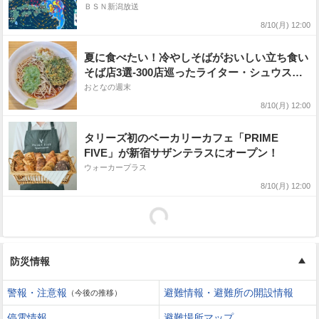
日本・東日本で大雨のおそれ【15日（土）午後
ＢＳＮ新潟放送
3時までの雨風シミュレーション・10日正午更
8/10(月) 12:00
新】
夏に食べたい！冷やしそばがおいしい立ち食い
そば店3選-300店巡ったライター・シュウスケ
厳選！
おとなの週末
8/10(月) 12:00
タリーズ初のベーカリーカフェ「PRIME
FIVE」が新宿サザンテラスにオープン！
ウォーカープラス
8/10(月) 12:00
防災情報
警報・注意報
避難情報・避難所の開設情報
（今後の推移）
停電情報
避難場所マップ