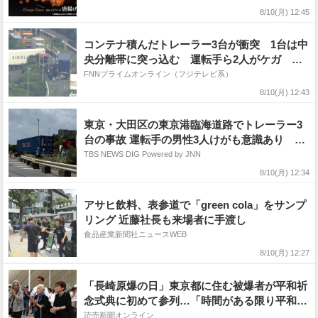
8/10(月) 12:45
コンテナ積んだトレーラー3台が衝突 1台は中
央分離帯に突っ込む 運転手ら2人がケガ 現
場は臨海トンネル近く 大田区
FNNプライムオンライン（フジテレビ系）
8/10(月) 12:43
東京・大田区の東京港臨海道路でトレーラー3
台の事故 運転手の男性3人けがも意識あり 臨
海トンネル下り線が通行止めで解除の見込み立
TBS NEWS DIG Powered by JNN
たず
8/10(月) 12:34
アサヒ飲料、表参道で「green cola」をサンプ
リング 近藤社長も来場者に手渡し
食品産業新聞社ニュースWEB
8/10(月) 12:27
「長崎原爆の日」東京都に住む被爆者が平和祈
念式典に初めて参列…「時間がある限り平和活
動に参加したい」
読売新聞オンライン