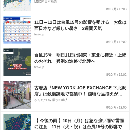
15日（土）】気象庁の進路予想
MBC南日本放送
8/10(月) 12:03
11日～12日は台風15号の影響を受ける お盆は
西日本など厳しい暑さ 2週間天気
tenki.jp
8/10(月) 12:02
台風15号 明日11日は関東・東北に接近・上陸
のおそれ 異例の進路で北陸へ
tenki.jp
8/10(月) 12:02
古着店『NEW YORK JOE EXCHANGE 下北沢
店』は銭湯跡地で営業中！ 値頃な品揃えがフ
ァッションの冒険を可能に
さんたつ by 散歩の達人
8/10(月) 12:00
【 今後の雨 】10日（月）は急な強い雨や雷雨
に注意 11日（火・祝）は台風15号の影響で北