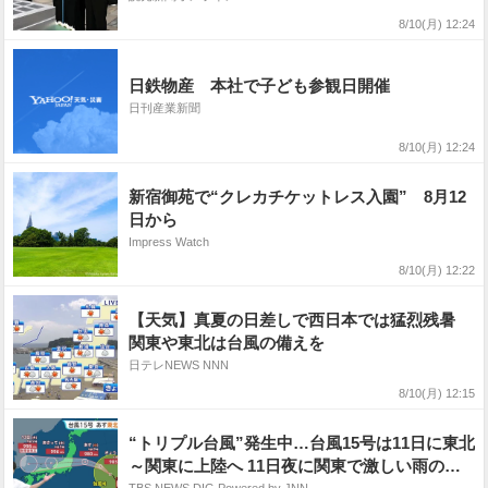
8/10(月) 12:24
日鉄物産 本社で子ども参観日開催
日刊産業新聞
8/10(月) 12:24
新宿御苑で“クレカチケットレス入園” 8月12
日から
Impress Watch
8/10(月) 12:22
【天気】真夏の日差しで西日本では猛烈残暑
関東や東北は台風の備えを
日テレNEWS NNN
8/10(月) 12:15
“トリプル台風”発生中…台風15号は11日に東北
～関東に上陸へ 11日夜に関東で激しい雨のお