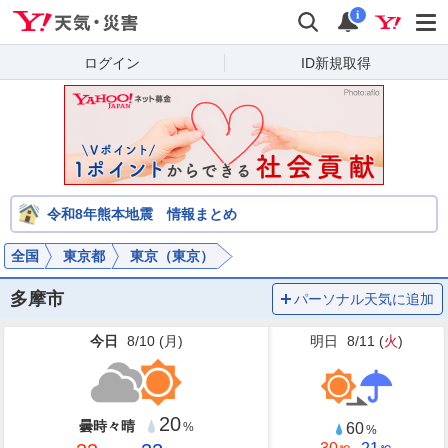
Yahoo!天気・災害
検索
通知
i
ログイン
ID新規取得
令和8年熊本地震 情報まとめ
全国
東京都
東京（東京）
多摩市
パーソナル天気に追加
今日
8/10 (
月
)
明日
8/11 (
火
)
20
曇時々晴
60
%
%