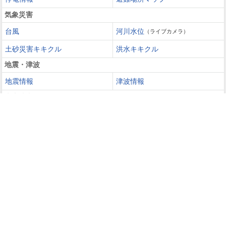
気象災害
台風
河川水位
（ライブカメラ）
土砂災害キキクル
洪水キキクル
地震・津波
地震情報
津波情報
火山噴火
火山情報
過去の災害を知る・災害に備える
災害カレンダー
防災手帳
防災速報
天気ガイド
天気予報
週間天気