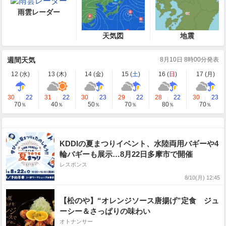
雨雲レーダー
天気図
地震
週間天気
8月10日 8時00分発表
12 (
水
)
13 (
木
)
14 (
金
)
15 (
土
)
16 (
日
)
17 (
月
)
30
22
31
22
30
23
29
22
28
22
30
23
70
40
50
70
80
70
％
％
％
％
％
％
KDDIの夏まつりイベント、水陸両用バギーや4
輪バギーも展示…8月22日多摩市で開催
レスポンス
8/10(月) 12:45
【松のや】“オレンジソース唐揚げ”定食 ジュ
ーシー＆さっぱりの味わい
オトナンサー