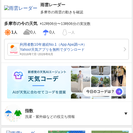
雨雲レーダー
多摩市
の雨雲の動きを確認
多摩市
の今の天気
※12時06分〜13時06分の実況数
1
0
0
--
人
人
人
人
指数
洗濯・紫外線などの役立ち情報