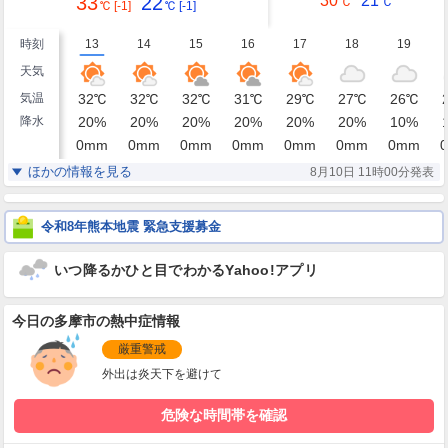
33
22
30
21
℃
℃
℃
[-1]
℃
[-1]
時刻
13
14
15
16
17
18
19
天気
気温
32
℃
32
℃
32
℃
31
℃
29
℃
27
℃
26
℃
降水
20
%
20
%
20
%
20
%
20
%
20
%
10
%
0
mm
0
mm
0
mm
0
mm
0
mm
0
mm
0
mm
0
湿度
57
55
56
59
63
67
71
%
%
%
%
%
%
%
ほかの情報を見る
8月10日 11時00分発表
東北東
東
東
東南東
東南東
東南東
東
風
2
3
3
3
4
4
3
m/s
m/s
m/s
m/s
m/s
m/s
m/s
令和8年熊本地震 緊急支援募金
いつ降るかひと目でわかるYahoo!アプリ
今日の多摩市の熱中症情報
厳重警戒
外出は炎天下を避けて
危険な時間帯を確認