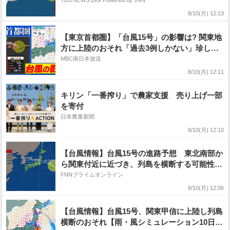
それ【予報士解説】
TBS NEWS DIG Powered by JNN
8/10(月) 12:13
【東京首都圏】「台風15号」の影響は? 関東地
方に上陸のおそれ「過去3例しかない」珍しい
台風【雨シミュレーション10日（月）〜12日
MBC南日本放送
（水）/お盆休み天気予報】気象庁「気象解説
8/10(月) 12:11
情報」東京・神奈川・埼玉・千葉・群馬・栃
木・茨城・山梨・長野
キリン「一番搾り」で農家支援 売り上げ一部
を寄付
日本農業新聞
8/10(月) 12:10
【台風情報】台風15号の進路予想 東北南部か
ら関東付近に近づき、列島を横断する可能性
お盆休みの交通に影響する可能性も
FNNプライムオンライン
8/10(月) 12:06
【台風情報】台風15号、関東甲信に上陸し列島
横断のおそれ【雨・風シミュレーション10日〜