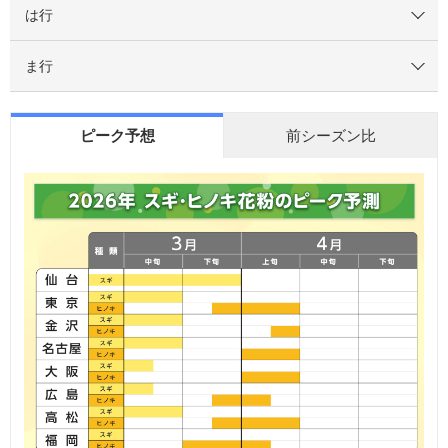
は行
ま行
ピーク予想
前シーズン比