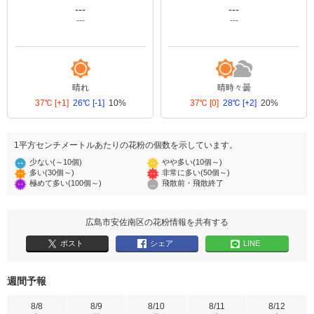
---
---
---
---
晴れ
晴時々曇
37℃
[+1]
26℃
[-1]
10%
37℃
[0]
28℃
[+2]
20%
1平方センチメートルあたりの花粉の個数を示しています。
少ない(～10個)
やや多い(10個～)
多い(30個～)
非常に多い(50個～)
極めて多い(100個～)
飛散前・飛散終了
広島市安佐南区の花粉情報を共有する
ポスト
シェア
LINE
週間予報
8/8
8/9
8/10
8/11
8/12