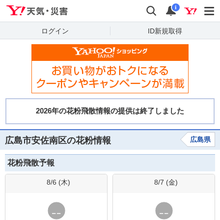
Yahoo!天気・災害
検索
通知
i
ログイン
ID新規取得
広島市安佐南区の花粉情報
広島県
花粉飛散予報
8/6 (
木
)
8/7 (
金
)