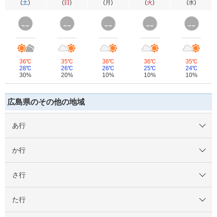
(
土
)
(
日
)
(
月
)
(
火
)
(
水
)
36℃
35℃
36℃
36℃
35℃
28℃
26℃
26℃
25℃
24℃
30%
20%
10%
10%
10%
広島県のその他の地域
あ行
か行
さ行
た行